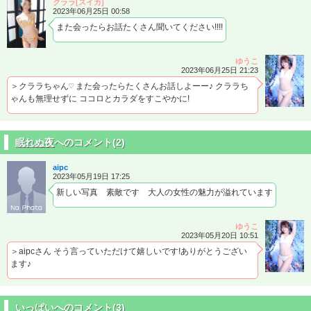
クララ[スイカ]
2023年06月25日 00:58
また会ったらお話たくさん聞いてください!!!!
ゆうこ
2023年06月25日 21:23
＞クララちゃん♡ また会ったらたくさんお話しよーー♪ クララち
ゃんも無理せずに ココロとカラダをすこやかに!
眠れぬ夜
へのコメント(2)
aipc
2023年05月19日 17:25
新しい写真 素敵です 大人の女性の魅力が溢れています
ゆうこ
2023年05月20日 10:51
＞aipcさん そう言っていただけて嬉しいです!ありがとうござい
ます♪
いっぱい
へのコメント(3)