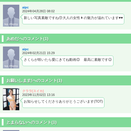
aipc
2024年04月28日 08:02
新しい写真素敵ですね😙大人の女性👩の魅力が溢れています♥️♥️
あめだ
へのコメント(1)
aipc
2024年02月21日 15:29
さくらが咲いたら愛にきてね動画😊 最高に素敵です😉
お願いします!
へのコメント(1)
クララ[スイカ]
2023年11月02日 13:16
お知らせしてくださりありがとうございます(TOT)
とまらない
へのコメント(1)