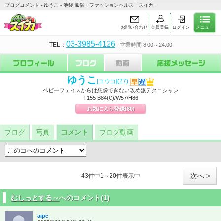
ブログコメント - ゆうこ - 池袋 風俗・ファッションヘルス「スイカ」
お問い合わせ
会員登録
ログイン
メニュー
03-3985-4126
TEL：
営業時間 8:00～24:00
ゆうこ
[ユウコ]
(27)
ベビーフェイスからは想像できない攻め派テクニシャン
T155 B84(C)/W57/H86
お気に入り登録
(80)
ブログ
写真
コメント
ブログ動画
次へ >
43件中1～20件表示中
むしっとする～
へのコメント(1)
aipc