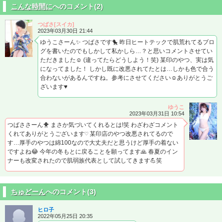
こんな時間に
へのコメント(2)
つばさ[スイカ]
2023年03月30日 21:44
ゆうこさーん✨ つばさです🐤 昨日ヒートテックで肌荒れてるブロ
グを書いたのでもしかして私かしら…？と思いコメントさせてい
ただきました☺ (違ってたらどうしよう！笑) 某印のやつ、実は気
になってました！ しかし既に改悪されてたとは…しかも色で合う
合わないがあるんですね。参考にさせてください☺ありがとうご
ざいます♥
ゆうこ
2023年03月31日 10:54
つばささーん🐥 まさか気づいてくれるとは!笑 わざわざコメント
くれてありがとうございます♡ 某印店のやつ改悪されてるので
す…厚手のやつは綿100なので大丈夫だと思うけど厚手の着ない
ですよね😂 今年の冬もとに戻ることを願ってます🙏 春夏のイン
ナーも改変されたので肌弱族代表として試してきます💪笑
ちゅどーん
へのコメント(3)
ヒロ子
2022年05月25日 20:35