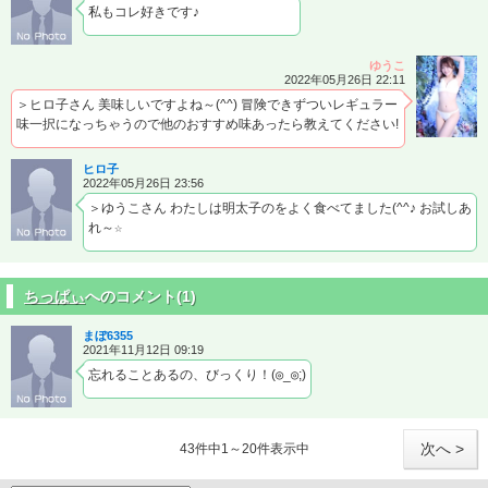
私もコレ好きです♪
ゆうこ
2022年05月26日 22:11
＞ヒロ子さん 美味しいですよね～(^^) 冒険できずついレギュラー
味一択になっちゃうので他のおすすめ味あったら教えてください!
ヒロ子
2022年05月26日 23:56
＞ゆうこさん わたしは明太子のをよく食べてました(^^♪ お試しあ
れ～☆
ちっぱぃ
へのコメント(1)
まぼ6355
2021年11月12日 09:19
忘れることあるの、びっくり！(◎_◎;)
次へ >
43件中1～20件表示中