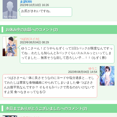
まぼ6355
2023年10月10日 16:26
お尻がきれいですね。
お休み中のお話
へのコメント(2)
つばさ[スイカ]
2023年08月04日 08:29
ゆうこさーん！どうやらもずくって1日1パックが限度なんですっ
てね… わたしも知らんと3パックぐらいスルスルッといってしま
ってました… 無害そうな顔して恐ろしい子…！！ (もずく酢)
ゆうこ
2023年08月04日 14:54
＞つばささーん♡ 体に良さそうなのにヨードや塩分過多と…そし
てわたしは豊富な食物繊維にやられてしまいました😂 つばささ
んお腹平気なんですか？ そもそも3パックで売るのがいけないで
すよ笑 食べなきゃってなる🙄
本日までありがとうございました
へのコメント(2)