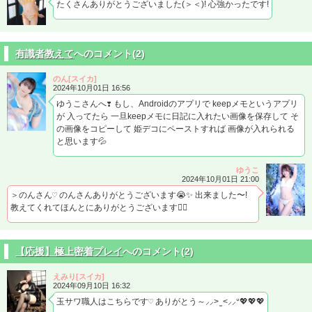
たくさんありがとうございました(＞＜)! 心強かったです!
有識者教えて
へのコメント(2)
のん[スイカ]
2024年10月01日 16:56
ゆうこさんへ❣️ もし、Androidのアプリで keepメモというアプリ
が 入ってたら 一旦keepメモに日記に入れたい画像を保存して そ
の画像をコピーして 姫デコにペーストすれば 画像が入れられる
と思います💦
ゆうこ
2024年10月01日 21:00
＞のんさん♡ のんさんありがとうございます😭✨ 出来ました〜!
教えてくれてほんとにありがとうございます🙂‍↕️
【応援】極上密着プレイ
へのコメント(2)
えみり[スイカ]
2024年09月10日 16:32
玉サワ職人はこちらです♡ ありがとう～⸝⸝> ̫ <⸝⸝ᐡ💖💖💖