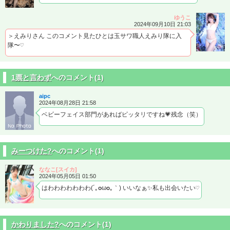
ゆうこ
2024年09月10日 21:03
＞えみりさん このコメント見たひとは玉サワ職人えみり隊に入
隊〜♡
1票と言わず
へのコメント(1)
aipc
2024年08月28日 21:58
ベビーフェイス部門があればピッタリですね💗残念（笑）
みーつけた?
へのコメント(1)
ななこ[スイカ]
2024年05月05日 01:50
はわわわわわわわ(´｡✪ω✪｡｀) いいなぁ✨私も出会いたい♡
かわりました?
へのコメント(1)