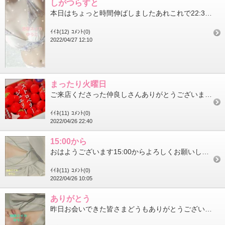
しがつらすと
本日はちょっと時間伸ばしましたあれこれで22:30越える受付や延長は不可ですごめんなさい75分以上のゆっくり遊...
ｲｲﾈ(12)
ｺﾒﾝﾄ(0)
2022/04/27 12:10
まったり火曜日
ご来店くださった仲良しさんありがとうございましたお祝いもありがとうございましたごーるでんうぃーくは…やはり3日...
ｲｲﾈ(11)
ｺﾒﾝﾄ(0)
2022/04/26 22:40
15:00から
おはようございます15:00からよろしくお願いしますね雨の気配…私の頭痛センサーが働いてるよ帰りが遅い人は傘持...
ｲｲﾈ(11)
ｺﾒﾝﾄ(0)
2022/04/26 10:05
ありがとう
昨日お会いできた皆さまどうもありがとうございました最後時間の都合でお一人様会えなかったのが悔やまれますまたいつ...