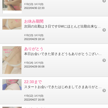
ｲｲﾈ(13)
ｺﾒﾝﾄ(0)
2022/04/30 22:33
お休み期間
次回の出勤は３日ですGWにほとんど出勤出来ないので…ちょっと長めにしてみましたキテネ最近カレー食べたい欲が凄く...
ｲｲﾈ(13)
ｺﾒﾝﾄ(0)
2022/04/29 18:14
ありがとう
本日お会いできた皆さまどうもありがとうございましたご予約無いなぁってしょぼしょぼしてたけどご予約続いてはっぴー...
ｲｲﾈ(14)
ｺﾒﾝﾄ(0)
2022/04/28 00:08
22:30まで
スタートお会いできたはじめましてさまありがとうございました初マ○ト喜んでもらえて良かったまた遊びに来てね～洗面...
ｲｲﾈ(12)
ｺﾒﾝﾄ(0)
2022/04/27 16:08