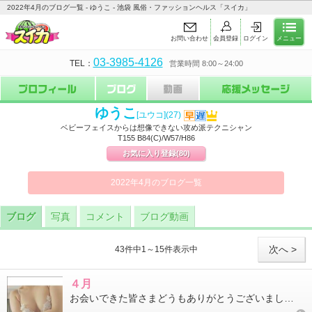
2022年4月のブログ一覧 - ゆうこ - 池袋 風俗・ファッションヘルス「スイカ」
お問い合わせ
会員登録
ログイン
メニュー
03-3985-4126
TEL：
営業時間 8:00～24:00
ゆうこ
[ユウコ]
(27)
ベビーフェイスからは想像できない攻め派テクニシャン
T155 B84(C)/W57/H86
お気に入り登録
(80)
2022年4月のブログ一覧
ブログ
写真
コメント
ブログ動画
次へ >
43件中1～15件表示中
４月
お会いできた皆さまどうもありがとうございました出勤があまり出来ず…ご迷惑おかけしましたそれでも会いに来てくれた...