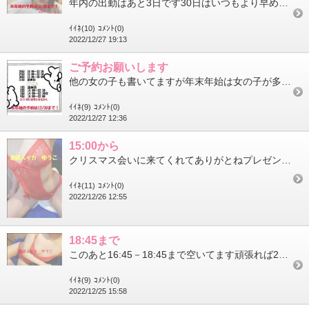
年内の出勤はあと3日です30日はいつもより早めにきて早めに帰りますのでご注意くださいそしてお部屋確保のご予約忘...
ｲｲﾈ(10)
ｺﾒﾝﾄ(0)
2022/12/27 19:13
ご予約お願いします
他の女の子も書いてますが年末年始は女の子が多くてお部屋埋まっちゃうので【予約】しましょうわたしと連絡が取れる方...
ｲｲﾈ(9)
ｺﾒﾝﾄ(0)
2022/12/27 12:36
15:00から
クリスマス会いに来てくれてありがとねプレゼントもありがとうございます年内最後のみなさまどうもありがとう今日は1...
ｲｲﾈ(11)
ｺﾒﾝﾄ(0)
2022/12/26 12:55
18:45まで
このあと16:45－18:45まで空いてます頑張れば2枠60分ずついけるよ90分～120分までのロングコースも...
ｲｲﾈ(9)
ｺﾒﾝﾄ(0)
2022/12/25 15:58