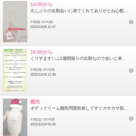
14:00から
久しぶりの出勤会いに来てくれてありがとね心配をおかけしましたぁ今日は良いクリスマスをお過ごしください年明けお待...
ｲｲﾈ(9)
ｺﾒﾝﾄ(0)
2022/12/25 11:47
16:00から
くりすますいぶ2週間振りの出勤なので会いに来てくれるの待ってるよ割引券配布は25日まで来年からポイントカードも...
ｲｲﾈ(10)
ｺﾒﾝﾄ(0)
2022/12/24 12:46
難民
ボディクリーム難民問題乾燥してすぐカサカサ肌になっちゃうからぬりぬりするんだけどいい匂いをとるかコスパ重視か保...
ｲｲﾈ(11)
ｺﾒﾝﾄ(0)
2022/12/24 02:45