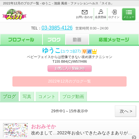
2022年12月のブログ一覧 - ゆうこ - 池袋 風俗・ファッションヘルス「スイカ」
お問い合わせ
会員登録
ログイン
メニュー
03-3985-4126
TEL：
営業時間 8:00～24:00
ゆうこ
[ユウコ]
(27)
ベビーフェイスからは想像できない攻め派テクニシャン
T155 B84(C)/W57/H86
お気に入り登録
(80)
2022年12月のブログ一覧
ブログ
写真
コメント
ブログ動画
次へ >
29件中1～15件表示中
おおみそか
改めまして…2022年お会いできたみなさまありがとうございました諸般の事情により遅番の時間になってしまいました...