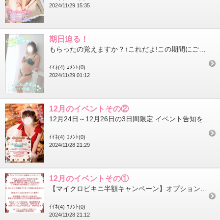
2024/11/29 15:35
期日迫る！
もらったの覚えますか？↑これだよ!この期間にご来店くださった皆さまうっかり捨ててなかったら是非ご利用くださいね...
ｲｲﾈ(4)
ｺﾒﾝﾄ(0)
2024/11/29 01:12
12月のイベントその②
12月24日～12月26日の3日間限定 イベント告知をしているキャストのブログ画面を提示していただくと指名料無料...
ｲｲﾈ(4)
ｺﾒﾝﾄ(0)
2024/11/28 21:29
12月のイベントその①
【マイクロビキニ半額キャンペーン】オプションのマイクロビキニが通常価格2,000円のところ半額の1,000円で...
ｲｲﾈ(4)
ｺﾒﾝﾄ(0)
2024/11/28 21:12