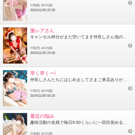
ｲｲﾈ(6)
ｺﾒﾝﾄ(0)
2024/11/30 20:35
激レアさん
キャンセル枠分がまだ空いてます仲良しさん他の枠埋めてくれてありがとう～土曜日にいることなかなかないので気づいて...
ｲｲﾈ(7)
ｺﾒﾝﾄ(0)
2024/11/30 15:00
早く早くー!
仲良しさんたちにはじめましてさまご来店ありがとうございました新しい扉を開発するのは楽しいですね!次回もで楽しい...
ｲｲﾈ(7)
ｺﾒﾝﾄ(0)
2024/11/30 00:25
最近の悩み
趣味活動の名残で毎日9:00くらいに一回目覚めるようになってしまった… くっ!もうちょっと寝たいのに二度寝はよく...
ｲｲﾈ(6)
ｺﾒﾝﾄ(0)