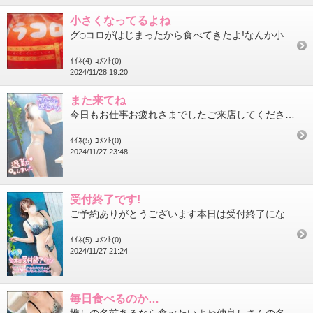
小さくなってるよね
グ◯コロがはじまったから食べてきたよ!なんか小さくなった………？わたしがとっても大きくなったのかやっぱり季節も...
ｲｲﾈ(4)
ｺﾒﾝﾄ(0)
2024/11/28 19:20
また来てね
今日もお仕事お疲れさまでしたご来店してくださった皆さまありがとうございます皆さま60分じゃ足りないくらい濃厚で...
ｲｲﾈ(5)
ｺﾒﾝﾄ(0)
2024/11/27 23:48
受付終了です!
ご予約ありがとうございます本日は受付終了になりました次回は11月29日 16:00～23:0017:30～ご案内...
ｲｲﾈ(5)
ｺﾒﾝﾄ(0)
2024/11/27 21:24
毎日食べるのか…