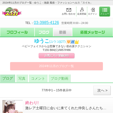
2024年11月のブログ一覧 - ゆうこ - 池袋 風俗・ファッションヘルス「スイカ」
お問い合わせ
会員登録
ログイン
メニュー
03-3985-4126
TEL：
営業時間 8:00～24:00
ゆうこ
[ユウコ]
(27)
ベビーフェイスからは想像できない攻め派テクニシャン
T155 B84(C)/W57/H86
お気に入り登録
(80)
2024年11月のブログ一覧
ブログ
写真
コメント
ブログ動画
次へ >
77件中1～15件表示中
終わり!
激レア土曜日に会いに来てくれた仲良しさんたちありがとです忙しい合間に来てくれてありがとう転職活動頑張ってね才能...