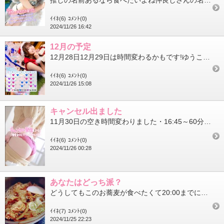
推しの名前あるなら食べたいよね仲良しさんの名前もちらほら本日は17:00からですお好きな時間でご案内可能ですぬ...
ｲｲﾈ(6)
ｺﾒﾝﾄ(0)
2024/11/26 16:42
12月の予定
12月28日12月29日は時間変わるかもです!ゆうこ納め検討している皆さまは早めにご予約お願いします例年お店が...
ｲｲﾈ(6)
ｺﾒﾝﾄ(0)
2024/11/26 15:08
キャンセル出ました
11月30日の空き時間変わりました・16:45～60分まで・19:15～いっぱい空いてしもた……かなしみーへる...
ｲｲﾈ(6)
ｺﾒﾝﾄ(0)
2024/11/26 00:28
あなたはどっち派？
どうしてもこのお蕎麦が食べたくて20:00までにしたとこある冷たいお蕎麦だと天ぷらがサクサクで美味しいけど温か...
ｲｲﾈ(7)
ｺﾒﾝﾄ(0)
2024/11/25 22:23