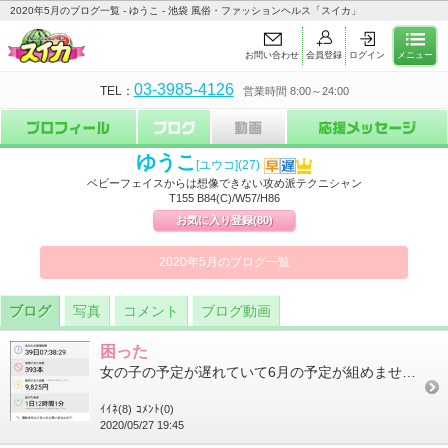
2020年5月のブログ一覧 - ゆうこ - 池袋 風俗・ファッションヘルス「スイカ」
お問い合わせ
会員登録
ログイン
メニュー
03-3985-4126
TEL：
営業時間 8:00～24:00
ゆうこ
[ユウコ]
(27)
ベビーフェイスからは想像できない攻め派テクニシャン
T155 B84(C)/W57/H86
お気に入り登録
(80)
2020年5月のブログ一覧
ブログ
写真
コメント
ブログ動画
困った
女の子の予定が遅れていて6月の予定が組めません…出勤のお知らせ出来ず申し訳ありません💦実は4月から禁煙スター...
ｲｲﾈ(8)
ｺﾒﾝﾄ(0)
2020/05/27 19:45