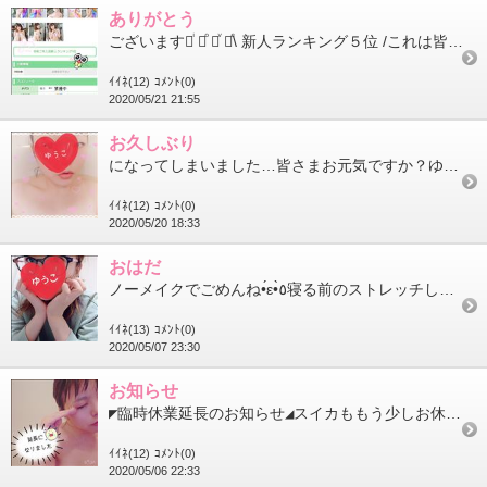
ありがとう
ございます♡ͥ ♡ͦ ♡ͮ ♡ͤ\ 新人ランキング５位 /これは皆さまのおかげです!!!初めてランキングに入ったので嬉し...
ｲｲﾈ(12)
ｺﾒﾝﾄ(0)
2020/05/21 21:55
お久しぶり
になってしまいました…皆さまお元気ですか？ゆうこは元気です＼＼\\٩( 'ω' )و //／／GW開けから昼職の方が...
ｲｲﾈ(12)
ｺﾒﾝﾄ(0)
2020/05/20 18:33
おはだ
ノーメイクでごめんね•́ε•̀٥寝る前のストレッチしながら撮ったからコンタクトじゃないから盛れてないし詐欺れて...
ｲｲﾈ(13)
ｺﾒﾝﾄ(0)
2020/05/07 23:30
お知らせ
◤臨時休業延長のお知らせ◢スイカももう少しお休みになってしまいました残念…な気持ちもありますが来てくださるお客...
ｲｲﾈ(12)
ｺﾒﾝﾄ(0)
2020/05/06 22:33