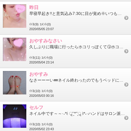
昨日
早寝早起き!!と意気込み7:30に目が覚め🌞いつもの布団の中でだらだらタイムすることなんと＼＼\\ ２時間 //...
ｲｲﾈ(9)
ｺﾒﾝﾄ(0)
2020/05/05 23:07
おやすみなさい
久しぶりに職場に行ったらホコリっぽくて🤧ホコリスギヒノキブタクサ🦹🦹🦹私の敵🦹🦹🦹薬の効果でうと...
ｲｲﾈ(11)
ｺﾒﾝﾄ(0)
2020/05/04 23:14
おやすみ
なさーーーい💤ネイル終わったのでもうベッドに入ろう🛌ネイルはスイカガールなので⋆⸜ 真っ赤⸝⋆にしたよ🍉
ｲｲﾈ(10)
ｺﾒﾝﾄ(0)
2020/05/03 00:16
セルフ
ネイル中です～～·˖*꒰ ॢ˘͈꒳˘͈ॢ ꒱*˖·ハンドはサロン派なんですがフットはセルフですᐠ( ᐢᐢ )ᐟ♩そろそ...
ｲｲﾈ(10)
ｺﾒﾝﾄ(0)
2020/05/02 23:43