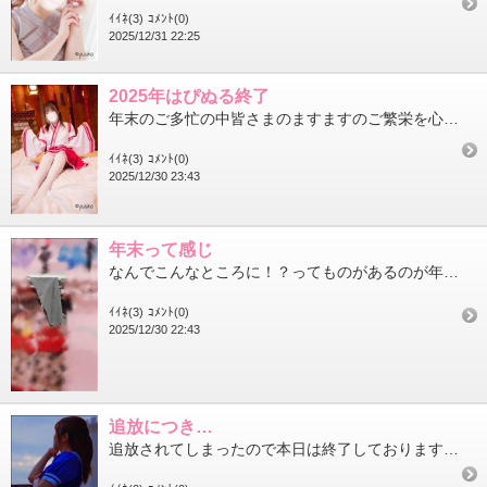
ｲｲﾈ(3)
ｺﾒﾝﾄ(0)
2025/12/31 22:25
2025年はぴぬる終了
年末のご多忙の中皆さまのますますのご繁栄を心よりお慶び申し上げます本年は格別のご愛顧を賜り心より感謝申し上げま...
ｲｲﾈ(3)
ｺﾒﾝﾄ(0)
2025/12/30 23:43
年末って感じ
なんでこんなところに！？ってものがあるのが年末だよね笑着替えだったのか…もしかして履いていたものなのか…ぽつん...
ｲｲﾈ(3)
ｺﾒﾝﾄ(0)
2025/12/30 22:43
追放につき…
追放されてしまったので本日は終了しておりますご予約してくださった皆さまありがとうございました!このあとの仲良し...