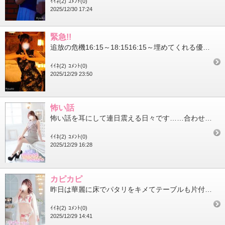
ｲｲﾈ(2)
ｺﾒﾝﾄ(0)
2025/12/30 17:24
緊急!!
追放の危機16:15～18:1516:15～埋めてくれる優しきかたよおらぬかぁ…このままではわたし追放されてま...
ｲｲﾈ(2)
ｺﾒﾝﾄ(0)
2025/12/29 23:50
怖い話
怖い話を耳にして連日震える日々です……合わせて予約があるありがたみを感じています追放される追放されるってわーわ...
ｲｲﾈ(2)
ｺﾒﾝﾄ(0)
2025/12/29 16:28
カピカピ
昨日は華麗に床でパタリをキメてテーブルも片付けず朝をむかえました…お皿カピカピだったじぇお皿洗うのめんどくさい...
ｲｲﾈ(2)
ｺﾒﾝﾄ(0)
2025/12/29 14:41