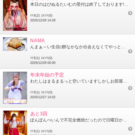
本日のはぴぬるたいむの受付は終了しております!仲良しさんたちご予約ありがとうございますゆうことのはぴぬる忘年会...
ｲｲﾈ(2)
ｺﾒﾝﾄ(0)
2025/12/28 14:28
NAMA
んまぁ～い生信◯餅なかなか出会えなくてやっと出会えたのです!普通の信◯餅よりもっちもちでお米の味がして美味しい...
ｲｲﾈ(1)
ｺﾒﾝﾄ(0)
2025/12/28 00:00
年末年始の予定
わたしはまるまるっと空いていますしかしお部屋が空いていないかもしれません早めにお問い合わせくださると幸いです1...
ｲｲﾈ(1)
ｺﾒﾝﾄ(0)
2025/12/27 14:02
あと3回
ぽんぽんぺいんで不完全燃焼だったので日曜日から3日間がんばるまんです空き状況12月28日 はぴぬる終了12月29...
ｲｲﾈ(1)
ｺﾒﾝﾄ(0)