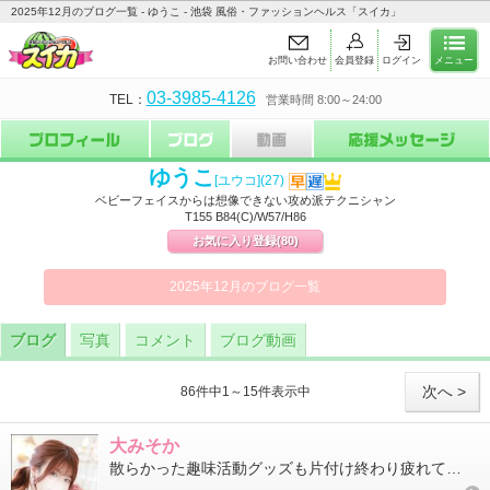
2025年12月のブログ一覧 - ゆうこ - 池袋 風俗・ファッションヘルス「スイカ」
お問い合わせ
会員登録
ログイン
メニュー
03-3985-4126
TEL：
営業時間 8:00～24:00
ゆうこ
[ユウコ]
(27)
ベビーフェイスからは想像できない攻め派テクニシャン
T155 B84(C)/W57/H86
お気に入り登録
(80)
2025年12月のブログ一覧
ブログ
写真
コメント
ブログ動画
次へ >
86件中1～15件表示中
大みそか
散らかった趣味活動グッズも片付け終わり疲れてだらだらして終わる大みそか～やり残したことはないはず皆さまはやり残...