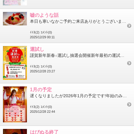
嘘のような話
本日も寒いなかご予約ご来店ありがとうございました本日ゆうこ納めにお越しくださった仲良しさんたちへ2026年お仕...
ｲｲﾈ(2)
ｺﾒﾝﾄ(0)
2025/12/29 00:11
運試し
謹賀新年新春☆運試し抽選会開催新年最初の運試し2026年のスタートを祝して【ハズレなし】の豪華抽選会を開催1月...
ｲｲﾈ(2)
ｺﾒﾝﾄ(0)
2025/12/28 23:27
1月の予定
遅くなりましたが2026年1月の予定です!年始のみ16:00～出勤いたしますが………恐ろしいことにですね連日1...
ｲｲﾈ(2)
ｺﾒﾝﾄ(0)
2025/12/28 22:44
はぴぬる終了