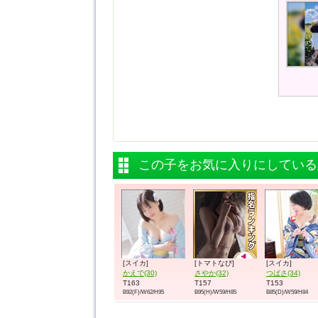
この子をお気に入りにしている
[スイカ]
[トマトなび]
[スイカ]
かえで(30)
さやか(32)
つばさ(34)
T163
T157
T153
B92(F)/W62/H95
B95(H)/W59/H85
B85(D)/W59/H84