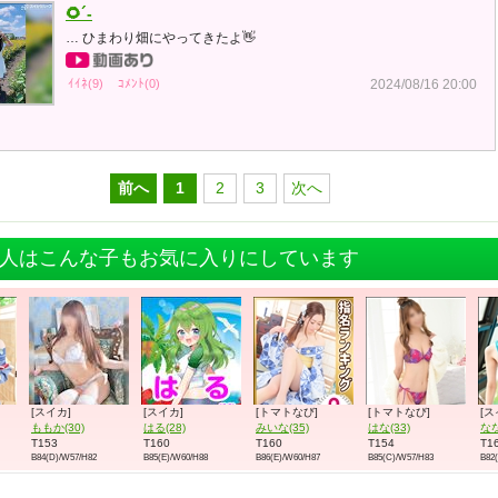
🌻´-
… ひまわり畑にやってきたよ👋
ｲｲﾈ(9)
ｺﾒﾝﾄ(0)
2024/08/16 20:00
前へ
1
2
3
次へ
人はこんな子もお気に入りにしています
[スイカ]
[スイカ]
[トマトなび]
[トマトなび]
[ス
ももか(30)
はる(28)
みいな(35)
はな(33)
なな
T153
T160
T160
T154
T1
B84(D)/W57/H82
B85(E)/W60/H88
B86(E)/W60/H87
B85(C)/W57/H83
B82