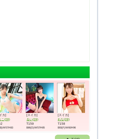
イカ]
[スイカ]
[スイカ]
こ(28)
るい(29)
れな(28)
62
T159
T158
(B)/W57/H83
B86(D)/W57/H85
B93(F)/W60/H96