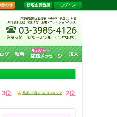
キャストブログ
動画
キャストへの応援メッセージ
求人
3位
2位
早番7月写メ日記ランキング