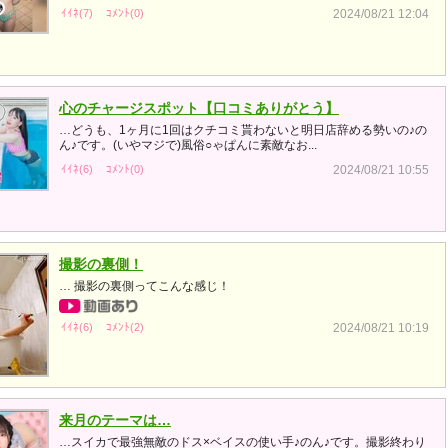
ｲｲﾈ(7)
ｺﾒﾝﾄ(0)
2024/08/21 12:04
心のチャージスポット【口コミありがとう】
…どうも、1ヶ月に1回はクチコミ貰わないと明日店辞める勢いの♪の
ん♪です。(いやマジで)風俗○ゃぱんに素敵なお...
ｲｲﾈ(6)
ｺﾒﾝﾄ(0)
2024/08/21 10:55
撮影の裏側！
… 撮影の裏側ってこんな感じ！
ｲｲﾈ(6)
ｺﾒﾝﾄ(2)
2024/08/21 10:19
来月のテーマは…
…スイカで最強無敵のドス×ベイスの使い手♪のん♪です。撮影終わり