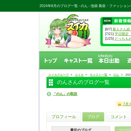
2024年8月のブログ一覧 - のん - 池袋 風俗・ファッシ
[8/7]
新人さん続
[7/21]
平日限定「朝割
[1/25]
どっちもお
トップ
キャスト一覧
8月8日(土)
スイカグループ
>
スイカ
>
キャスト一覧
>
のん
>
20
のんさんのブログ一覧
「のん」の取説
7月
プロフィール
ブログ
コメント
最近のブログ
ブログ