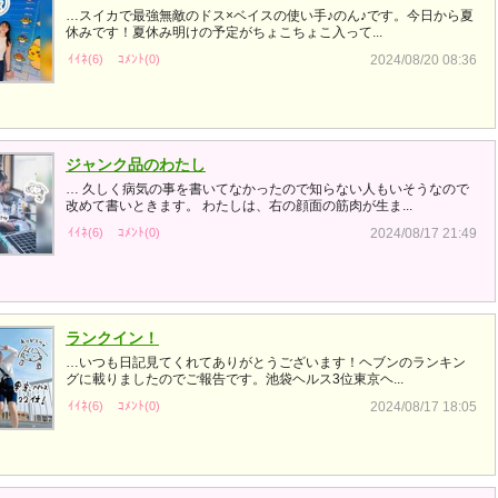
…スイカで最強無敵のドス×ベイスの使い手♪のん♪です。今日から夏
休みです！夏休み明けの予定がちょこちょこ入って...
ｲｲﾈ(6)
ｺﾒﾝﾄ(0)
2024/08/20 08:36
ジャンク品のわたし
… 久しく病気の事を書いてなかったので知らない人もいそうなので
改めて書いときます。 わたしは、右の顔面の筋肉が生ま...
ｲｲﾈ(6)
ｺﾒﾝﾄ(0)
2024/08/17 21:49
ランクイン！
…いつも日記見てくれてありがとうございます！ヘブンのランキン
グに載りましたのでご報告です。池袋ヘルス3位東京ヘ...
ｲｲﾈ(6)
ｺﾒﾝﾄ(0)
2024/08/17 18:05