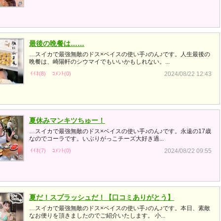
最後の晩餐は……
…スイカで最強無敵のドス×ベイスの使い手♪のん♪です。人生最後の
晩餐は、崎陽軒のシウマイでもいいかもしれない。...
ｲｲﾈ(8)
ｺﾒﾝﾄ(0)
2024/08/22 12:43
夏休みマンキツちゅー！
…スイカで最強無敵のドス×ベイスの使い手♪のん♪です。永遠の17歳
なのでコーラです。いぶりがっこチーズ大好き過...
ｲｲﾈ(7)
ｺﾒﾝﾄ(0)
2024/08/22 09:55
夏だ！スプラッシュだ！【口コミありがとう】
…スイカで最強無敵のドス×ベイスの使い手♪のん♪です。本日、素敵
なお便りを頂きましたのでご紹介いたします。 小...