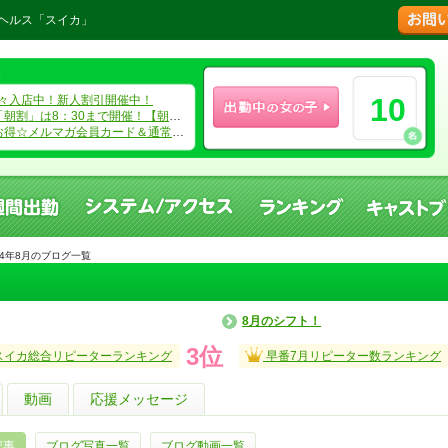
ョンヘルス「スイカ」
10
々入店中！新人割引開催中！
」は8：30まで開催！【朝割】と伝えて下さい。
得☆メルマガ会員カード＆通常会員カード
週間出勤
システム、アクセス
ランキング
24年8月のブログ一覧
8月のシフト！
3位
スイカ総合リピーターランキング
早番7月リピーター数ランキング
動画
応援メッセージ
記事
ブログ写真一覧
ブログ動画一覧