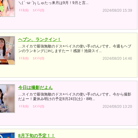
＼( ´･ω･`)┐しゅたっ来月は9月！9月と言...
ｲｲﾈ(6)
ｺﾒﾝﾄ(0)
2024/08/20 15:39
ヘブン、ランクイン！
…スイカで最強無敵のドス×ベイスの使い手♪のん♪です。今週もヘブ
ンのランキングにinしますたー！感謝！池袋スイ...
ｲｲﾈ(6)
ｺﾒﾝﾄ(0)
2024/08/20 14:46
今日は撮影だよん
…スイカで最強無敵のドス×ベイスの使い手♪のん♪です。今から撮影
だよー！夏休み明けの予定8月24日(土)・8時...
ｲｲﾈ(6)
ｺﾒﾝﾄ(0)
2024/08/20 13:20
8月下旬の予定！！