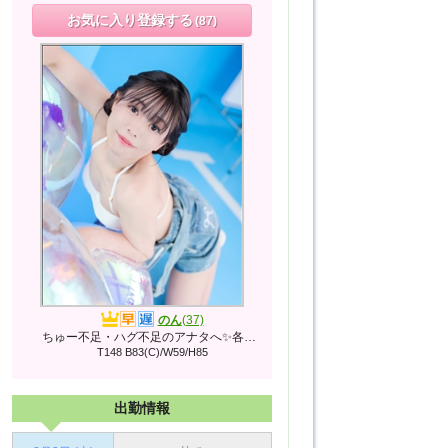
お気に入り登録する
(87)
のん
(37)
ちゅー不足・ハグ不足のアナタへ✨各種栄養素とりそろえてます❤
T148 B83(C)/W59/H85
出勤情報