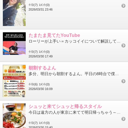
ｲｲﾈ(7)
ｺﾒﾝﾄ(0)
2026/03/31 23:46
たまたま見てたYouTube
ローリーが上手い＝カッコイイについて解説してたけどローリーにとっては見た目＝カッコイイなんだよねきっとすかんち...
ｲｲﾈ(7)
ｺﾒﾝﾄ(0)
2026/03/30 17:49
朝割するよん
多分、明日から朝割するよん。平日の8時台で僕が休みの日にご来店したいけど｢のんちゃんいないっ！！｣とかあれば気...
ｲｲﾈ(6)
ｺﾒﾝﾄ(0)
2026/03/30 16:09
シュッと来てシュッと帰るスタイル
今日は遠方の人が東京に来てて明日帰っちゃう～という事でリクエストスタイルで出勤シュッと来てシュッと帰る＼( ´･...
ｲｲﾈ(7)
ｺﾒﾝﾄ(0)
2026/03/30 15:40