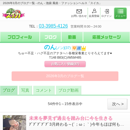
2026年3月のブログ一覧 - のん - 池袋 風俗・ファッションヘルス「スイカ」
お問い合わせ
会員登録
ログイン
メニュー
03-3985-4126
TEL：
営業時間 8:00～24:00
のん
[ノン]
(37)
ちゅー不足・ハグ不足のアナタへ✨各種栄養素とりそろえてます❤
T148 B83(C)/W59/H85
お気に入り登録
(87)
2026年3月のブログ一覧
ブログ
写真
コメント
ブログ動画
次へ >
54件中1～15件表示中
未来を夢見ず過去を踏み台に今を生きる
ｱﾞｱﾞｱﾞｱﾞｱﾞ3月終わる～(´；ω；｀)今年もほぼ何もしないで終わりそうな予感…ていうのは若干ウソかな。...