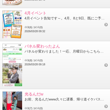
4月イベント
4月イベント告知です～。4月、8と9日、既にご予約頂いた方いらっしゃるので合言葉また書きますね～！21日、お休...
ｲｲﾈ(6)
ｺﾒﾝﾄ(0)
2026/03/28 09:32
パネル変わったよん
パネルが変わりました！一応、月曜日からこちらのスーツでお出迎え予定です(￣▽￣)(パンツスタイルにするかスカー...
ｲｲﾈ(8)
ｺﾒﾝﾄ(0)
2026/03/28 09:18
光るんだw
お前、光るんだwww久々に遅番、帰り道イケバスのフクロウ光るんだwちな、店の近くのドンキの看板とこにもフクロウ...
ｲｲﾈ(7)
ｺﾒﾝﾄ(0)