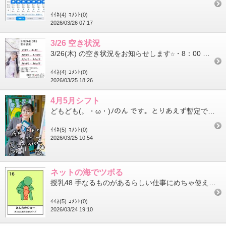
ｲｲﾈ(4)
ｺﾒﾝﾄ(0)
2026/03/26 07:17
3/26 空き状況
3/26(木) の空き状況をお知らせします☆・8：00 ～ 8：45・10：00 ～ 11：00・12：30 ～ 14：15...
ｲｲﾈ(4)
ｺﾒﾝﾄ(0)
2026/03/25 18:26
4月5月シフト
どもども(。・ω・)ﾉのん です。とりあえず暫定で決まってる4月、5月のシフトを載っけておきます(*･ω･)*_...
ｲｲﾈ(5)
ｺﾒﾝﾄ(0)
2026/03/25 10:54
ネットの海でツボる
授乳48 手なるものがあるらしい仕事にめちゃ使えそうw体位に拘りないのでコバンザメは、よくやるwwwお客さんのお...
ｲｲﾈ(5)
ｺﾒﾝﾄ(0)
2026/03/24 19:10