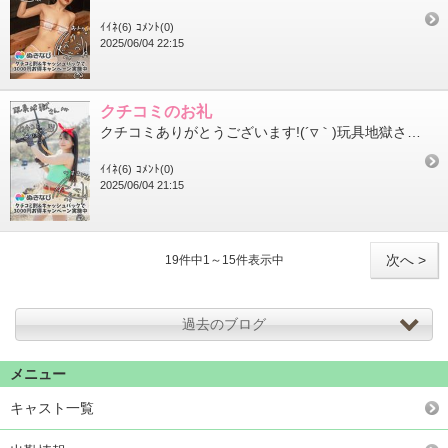
ｲｲﾈ(6)
ｺﾒﾝﾄ(0)
2025/06/04 22:15
クチコミのお礼
クチコミありがとうございます!(´▽｀)玩具地獄さんへ！宣材写真変えた途端の「岩舟山!」のメッセージに笑いまし...
ｲｲﾈ(6)
ｺﾒﾝﾄ(0)
2025/06/04 21:15
次へ >
19件中1～15件表示中
過去のブログ
メニュー
キャスト一覧