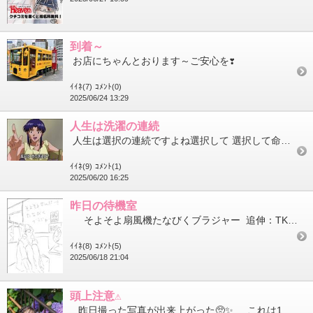
到着～
お店にちゃんとおります～​​​​​​​ご安心を❣️
ｲｲﾈ(7)
ｺﾒﾝﾄ(0)
2025/06/24 13:29
人生は洗濯の連続
人生は選択の連続ですよね選択して 選択して命の洗濯が出来るマ〇トヘルスを選択したアナタは大正解だと思います。 ...
ｲｲﾈ(9)
ｺﾒﾝﾄ(1)
2025/06/20 16:25
昨日の待機室
そよそよ扇風機たなびくブラジャー 追伸：TKBは見えてません
ｲｲﾈ(8)
ｺﾒﾝﾄ(5)
2025/06/18 21:04
頭上注意⚠️
昨日撮った写真が出来上がった🥺✨️ これは1ミリも頭上注意じゃない僕🥺🥺🥺