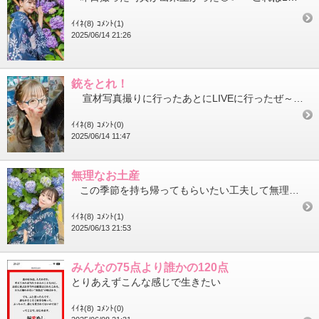
ｲｲﾈ(8)
ｺﾒﾝﾄ(1)
2025/06/14 21:26
銃をとれ！
宣材写真撮りに行ったあとにLIVEに行ったぜ～☝️✨ ヘアメイクのお姉さんがLIVE行くときに髪下ろし...
ｲｲﾈ(8)
ｺﾒﾝﾄ(0)
2025/06/14 11:47
無理なお土産
この季節を持ち帰ってもらいたい工夫して無理だけど空気だけでもこの季節を持ち帰ってもらいたいいっぱい持ち帰...
ｲｲﾈ(8)
ｺﾒﾝﾄ(1)
2025/06/13 21:53
みんなの75点より誰かの120点
とりあえずこんな感じで生きたい
ｲｲﾈ(8)
ｺﾒﾝﾄ(0)