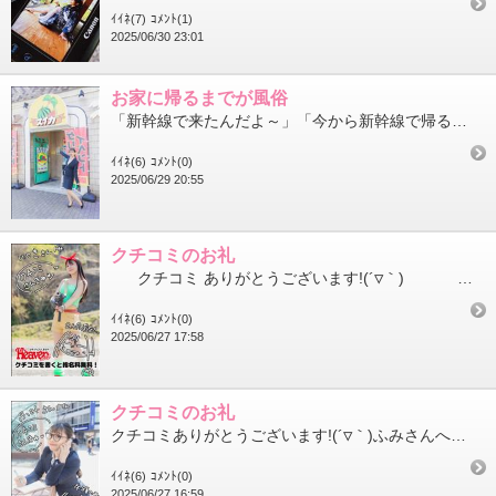
ｲｲﾈ(7)
ｺﾒﾝﾄ(1)
2025/06/30 23:01
お家に帰るまでが風俗
「新幹線で来たんだよ～」「今から新幹線で帰るんだよ～」新幹線に乗らないと此処まで辿り着かない人たちが初めまして...
ｲｲﾈ(6)
ｺﾒﾝﾄ(0)
2025/06/29 20:55
クチコミのお礼
クチコミ ありがとうございます!(´▽｀) いつきさんへ！...
ｲｲﾈ(6)
ｺﾒﾝﾄ(0)
2025/06/27 17:58
クチコミのお礼
クチコミありがとうございます!(´▽｀)ふみさんへ！まずは、クチコミの返信が大変遅くなりすみません(´；ω；｀...
ｲｲﾈ(6)
ｺﾒﾝﾄ(0)
2025/06/27 16:59