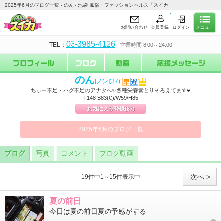
2025年6月のブログ一覧 - のん - 池袋 風俗・ファッションヘルス「スイカ」
お問い合わせ
会員登録
ログイン
メニュー
03-3985-4126
TEL：
営業時間 8:00～24:00
のん
[ノン]
(37)
ちゅー不足・ハグ不足のアナタへ✨各種栄養素とりそろえてます❤
T148 B83(C)/W59/H85
お気に入り登録
(87)
2025年6月のブログ一覧
ブログ
写真
コメント
ブログ動画
次へ >
19件中1～15件表示中
夏の前日
今日は夏の前日夏の予感がする