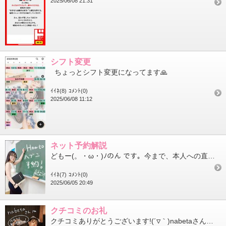
2025/06/08 21:31
シフト変更
ちょっとシフト変更になってます🙏
ｲｲﾈ(8)
ｺﾒﾝﾄ(0)
2025/06/08 11:12
ネット予約解説
どもー(。・ω・)ﾉのん です。今まで、本人への直接のやり取りでの予約方法しかご紹介してこなかったのですが…ちょ...
ｲｲﾈ(7)
ｺﾒﾝﾄ(0)
2025/06/05 20:49
クチコミのお礼
クチコミありがとうございます!(´▽｀)nabetaさんへ！逆にいつも挙動不審にさせてごめんなさいwwwそして...