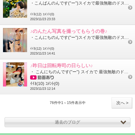
・こんばんのんです("ー")スイカで最強無敵のドス×ベイスの使い手(あくまで自称)♪のん♪です！クリスマスまで...
ｲｲﾈ(12)
ｺﾒﾝﾄ(0)
2023/11/23 23:33
♪のんたん写真を撮ってもらうの巻♪
・こんにちのんです("ー")スイカで最強無敵のドス×ベイスの使い手(あくまで自称)♪のん♪です！12月～使う予...
ｲｲﾈ(12)
ｺﾒﾝﾄ(0)
2023/11/23 14:41
♪昨日は回転寿司の日らしい♪
・ こんにちのんです("ー") スイカで 最強無敵のドス×ベイスの使い手 (あくまで自称) ♪のん♪です！ 朝からお題...
ｲｲﾈ(10)
ｺﾒﾝﾄ(0)
2023/11/23 12:14
次へ >
76件中1～15件表示中
過去のブログ