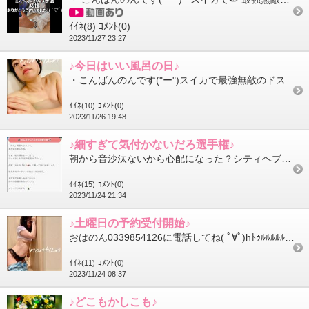
ｲｲﾈ(8)
ｺﾒﾝﾄ(0)
2023/11/27 23:27
♪今日はいい風呂の日♪
・こんばんのんです("ー")スイカで最強無敵のドス×ベイスの使い手(あくまで自称)♪のん♪です！昨日あたりから...
ｲｲﾈ(10)
ｺﾒﾝﾄ(0)
2023/11/26 19:48
♪細すぎて気付かないだろ選手権♪
朝から音沙汰ないから心配になった？シティヘブンのページめっちゃ作り込んでたわ。https://x.gd/YI3...
ｲｲﾈ(15)
ｺﾒﾝﾄ(0)
2023/11/24 21:34
♪土曜日の予約受付開始♪
おはのん0339854126に電話してね( ﾟ∀ﾟ)hﾄｩﾙﾙﾙﾙﾙ…
ｲｲﾈ(11)
ｺﾒﾝﾄ(0)
2023/11/24 08:37
♪どこもかしこも♪