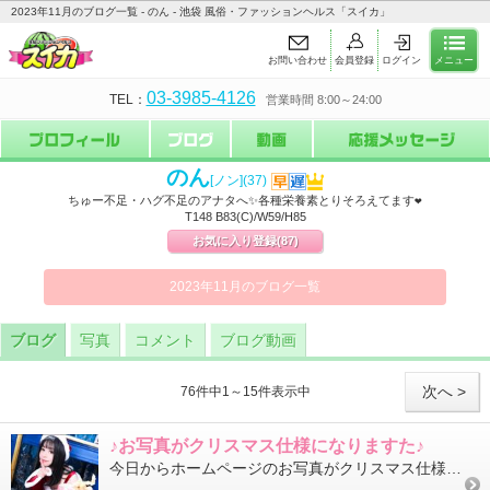
2023年11月のブログ一覧 - のん - 池袋 風俗・ファッションヘルス「スイカ」
お問い合わせ
会員登録
ログイン
メニュー
03-3985-4126
TEL：
営業時間 8:00～24:00
のん
[ノン]
(37)
ちゅー不足・ハグ不足のアナタへ✨各種栄養素とりそろえてます❤
T148 B83(C)/W59/H85
お気に入り登録
(87)
2023年11月のブログ一覧
ブログ
写真
コメント
ブログ動画
次へ >
76件中1～15件表示中
♪お写真がクリスマス仕様になりますた♪
今日からホームページのお写真がクリスマス仕様になりますた(￣b￣)ｼｰｯ!*