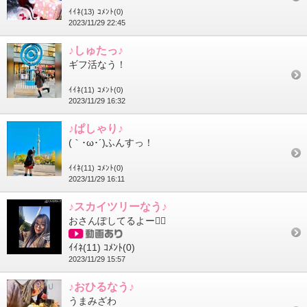
ｲｲﾈ(13)
ｺﾒﾝﾄ(0)
2023/11/29 22:45
♪しゅたっ♪
ギフ活なう！
ｲｲﾈ(11)
ｺﾒﾝﾄ(0)
2023/11/29 16:32
♪ぱしゃり♪
(｀･ω･´)ふんすっ！
ｲｲﾈ(11)
ｺﾒﾝﾄ(0)
2023/11/29 16:11
♪スカイツリーなう♪
おさんぽしてるよー🚶‍♀️
ｲｲﾈ(11)
ｺﾒﾝﾄ(0)
2023/11/29 15:57
♪おひるなう♪
うまみざわ