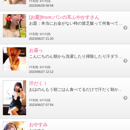
ｲｲﾈ(9)
ｺﾒﾝﾄ(0)
2023/06/28 09:58
[お題]from:パンの耳ふやかすさん
お題：本当にお金がない時の貧乏飯って何食べてましたか？に回答♪コンビニでバイトしてた時に廃棄するお弁当をもらっ...
ｲｲﾈ(9)
ｺﾒﾝﾄ(0)
2023/06/27 21:20
お昼っ
こんにちのん朝から洗濯したり掃除したり汗ダラダラまだクーラー付けずに耐えてます。午前中頑張ったからお昼はなんか...
ｲｲﾈ(9)
ｺﾒﾝﾄ(0)
2023/06/27 12:12
汗だく！
おはのんもう朝ごはん食べてるだけで汗だく朝からクーラー付けるのもな～と悩んで窓全開にしてますけど風がなくやはり...
ｲｲﾈ(9)
ｺﾒﾝﾄ(0)
2023/06/27 07:54
おやすみ