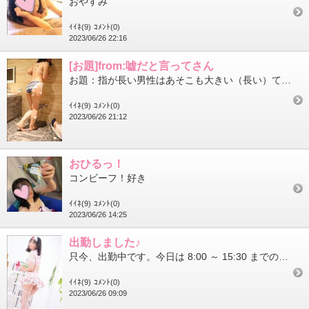
おやすみ
ｲｲﾈ(9)
ｺﾒﾝﾄ(0)
2023/06/26 22:16
[お題]from:嘘だと言ってさん
お題：指が長い男性はあそこも大きい（長い）てほんと？に回答♪そうかな？気にして見たことなかったです
ｲｲﾈ(9)
ｺﾒﾝﾄ(0)
2023/06/26 21:12
おひるっ！
コンビーフ！好き
ｲｲﾈ(9)
ｺﾒﾝﾄ(0)
2023/06/26 14:25
出勤しました♪
只今、出勤中です。今日は 8:00 ～ 15:30 までの受付予定です。お誘いお待ちしてます。のん
ｲｲﾈ(9)
ｺﾒﾝﾄ(0)
2023/06/26 09:09