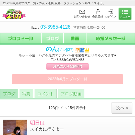
2023年6月のブログ一覧 - のん - 池袋 風俗・ファッションヘルス「スイカ」
お問い合わせ
会員登録
ログイン
メニュー
03-3985-4126
TEL：
営業時間 8:00～24:00
のん
[ノン]
(37)
ちゅー不足・ハグ不足のアナタへ✨各種栄養素とりそろえてます❤
T148 B83(C)/W59/H85
お気に入り登録
(87)
2023年6月のブログ一覧
ブログ
写真
コメント
ブログ動画
次へ >
123件中1～15件表示中
明日は
スイカに行くよー