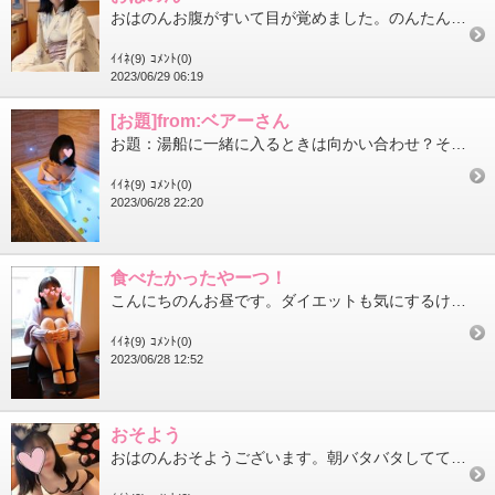
おはのんお腹がすいて目が覚めました。のんたんの腹時計なんて正確なの朝はいつも果物と豆乳飲んでます。テレビでニュ...
ｲｲﾈ(9)
ｺﾒﾝﾄ(0)
2023/06/29 06:19
[お題]from:ベアーさん
お題：湯船に一緒に入るときは向かい合わせ？それとも背中を向ける？に回答♪どっちも好き向かい合わせになったらいっ...
ｲｲﾈ(9)
ｺﾒﾝﾄ(0)
2023/06/28 22:20
食べたかったやーつ！
こんにちのんお昼です。ダイエットも気にするけど基本的に食べたいものを食べたい派CM見て食べたかったやーつソース...
ｲｲﾈ(9)
ｺﾒﾝﾄ(0)
2023/06/28 12:52
おそよう
おはのんおそようございます。朝バタバタしてて日記を書くタイミングを失ってしまいました。もう朝から暑いですね。み...