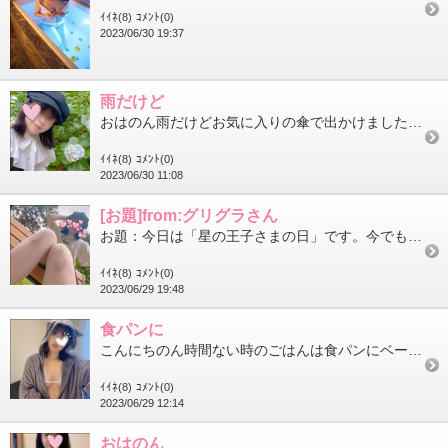
ｲｲﾈ(8)
ｺﾒﾝﾄ(0)
2023/06/30 19:37
雨だけど
おはのん雨だけどお気に入りの傘で出かけました。平日出勤の人は今日乗り切れば休みかな？ファイト！
ｲｲﾈ(8)
ｺﾒﾝﾄ(0)
2023/06/30 11:08
[お題]from:グリグラさん
お題：今日は「星の王子さまの日」です。今でも覚えている絵本ありますか？に回答♪なんだろう？はれときどきぶたかな...
ｲｲﾈ(8)
ｺﾒﾝﾄ(0)
2023/06/29 19:48
食パンに
こんにちのん時間ない時のごはんは食パンにベーコンエッグ乗せるだけそれでも結構おいしい午後もファイトー！
ｲｲﾈ(8)
ｺﾒﾝﾄ(0)
2023/06/29 12:14
おはのん