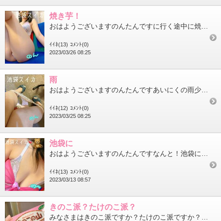
焼き芋！
おはようございますのんたんですに行く途中に焼き芋の自販機見っけ気になるのん
ｲｲﾈ(13)
ｺﾒﾝﾄ(0)
2023/03/26 08:25
雨
おはようございますのんたんですあいにくの雨少し肌寒いので風邪ひかないでねのん
ｲｲﾈ(12)
ｺﾒﾝﾄ(0)
2023/03/25 08:25
池袋に
おはようございますのんたんですなんと！池袋にシャトレーゼが出来るらしいよ( ・ω・)ﾌﾑﾌﾑ楽しみ
ｲｲﾈ(13)
ｺﾒﾝﾄ(0)
2023/03/13 08:57
きのこ派？たけのこ派？
みなさまはきのこ派ですか？たけのこ派ですか？私はきのこの山のチョコと軸を分けて食べる派ですご意見お待ちしており...