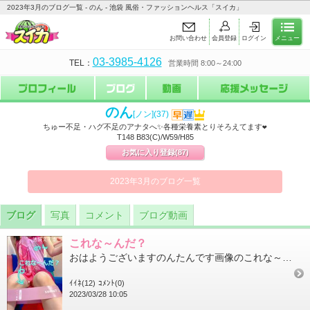
2023年3月のブログ一覧 - のん - 池袋 風俗・ファッションヘルス「スイカ」
お問い合わせ
会員登録
ログイン
メニュー
03-3985-4126
TEL：
営業時間 8:00～24:00
のん
[ノン]
(37)
ちゅー不足・ハグ不足のアナタへ✨各種栄養素とりそろえてます❤
T148 B83(C)/W59/H85
お気に入り登録
(87)
2023年3月のブログ一覧
ブログ
写真
コメント
ブログ動画
これな～んだ？
おはようございますのんたんです画像のこれな～んだ・・・正解はエクササイズバンドだよこれ使ってストレッチとかする...
ｲｲﾈ(12)
ｺﾒﾝﾄ(0)
2023/03/28 10:05