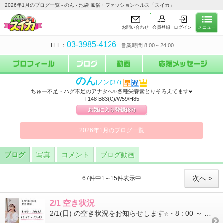
2026年1月のブログ一覧 - のん - 池袋 風俗・ファッションヘルス「スイカ」
お問い合わせ
会員登録
ログイン
メニュー
03-3985-4126
TEL：
営業時間 8:00～24:00
のん
[ノン]
(37)
ちゅー不足・ハグ不足のアナタへ✨各種栄養素とりそろえてます❤
T148 B83(C)/W59/H85
お気に入り登録
(87)
2026年1月のブログ一覧
ブログ
写真
コメント
ブログ動画
次へ >
67件中1～15件表示中
2/1 空き状況
2/1(日) の空き状況をお知らせします☆・8 : 00 ～ 10 : 45・12 : 15 ～ 15 : 45－－－▼電話予約(営業時...