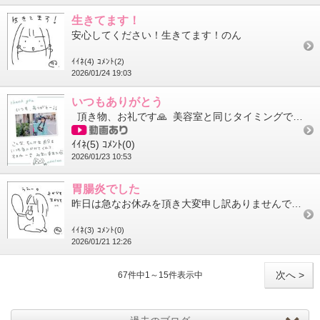
生きてます！
安心してください！生きてます！のん
ｲｲﾈ(4)
ｺﾒﾝﾄ(2)
2026/01/24 19:03
いつもありがとう
頂き物、お礼です🙏 美容室と同じタイミングで来るニキ💇‍♀️ワイのヘアケアまで心配してくれる🥹 洋...
ｲｲﾈ(5)
ｺﾒﾝﾄ(0)
2026/01/23 10:53
胃腸炎でした
昨日は急なお休みを頂き大変申し訳ありませんでした。今まで事前予約を貰っている状態で休む事がなかったので…本当に...
ｲｲﾈ(3)
ｺﾒﾝﾄ(0)
2026/01/21 12:26
次へ >
67件中1～15件表示中