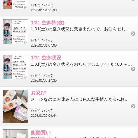
ｲｲﾈ(4)
ｺﾒﾝﾄ(0)
2026/01/31 21:38
1/31 空き枠(改)
1/31(土) の空き状況に変更出たので、お知らせします☆・8 : 00 ～ 9 : 15・15 : 00 ～ 18 : 00－－－▼電...
ｲｲﾈ(4)
ｺﾒﾝﾄ(0)
2026/01/31 07:00
1/31 空き状況
1/31(土) の空き状況をお知らせします☆・8 : 00 ～ 9 : 15・10 : 45 ～ 13 : 15・15 : 00 ～ 18 : 00...
ｲｲﾈ(4)
ｺﾒﾝﾄ(0)
2026/01/30 17:35
お忍び
スーツなのにお休み人には色んな事情があるwお忍び来店いつもありがとう!(´▽｀)
ｲｲﾈ(4)
ｺﾒﾝﾄ(0)
2026/01/29 09:44
衝動買い