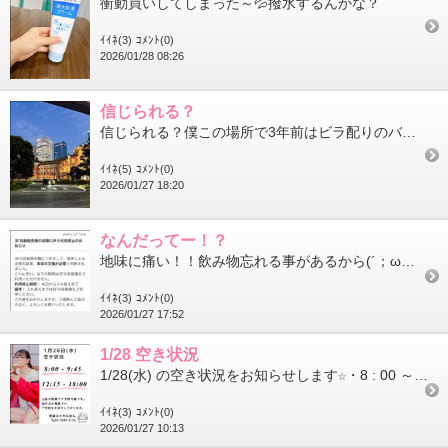
衝動買いしてしまった～💦​​​​​​​撥水するんかな？
ｲｲﾈ(3)
ｺﾒﾝﾄ(0)
2026/01/28 08:26
信じられる？
信じられる？僕この場所で3年前はビラ配りのバイトしてたんよwティッシュならまだしもチラシってほんと誰も受け取っ...
ｲｲﾈ(5)
ｺﾒﾝﾄ(0)
2026/01/27 18:20
なんだってー！？
地味に痛い！！飲み物忘れる事があるから(´；ω；｀)
ｲｲﾈ(3)
ｺﾒﾝﾄ(0)
2026/01/27 17:52
1/28 空き状況
1/28(水) の空き状況をお知らせします☆・8 : 00 ～ 9 : 45・12 : 15 ～ 18 : 00－－－▼電話予約(営業時...
ｲｲﾈ(3)
ｺﾒﾝﾄ(0)
2026/01/27 10:13