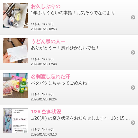
お久しぶりの
1年ぶりくらいの本指！元気そうでなにより
ｲｲﾈ(4)
ｺﾒﾝﾄ(0)
2026/01/26 18:53
うどん県の人ー
ありがとうー！風邪ひかないでね！
ｲｲﾈ(4)
ｺﾒﾝﾄ(0)
2026/01/26 17:48
名刺渡し忘れた汗
バタバタしちゃってごめんね！
ｲｲﾈ(4)
ｺﾒﾝﾄ(0)
2026/01/26 16:24
1/26 空き状況
1/26(月) の空き状況をお知らせします☆・13 : 15 ～ 14 : 45－－－▼電話予約(営業時間内のみ)03-39...
ｲｲﾈ(3)
ｺﾒﾝﾄ(0)
2026/01/26 09:13