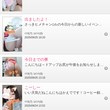
出ましたよ！
さっきヒメチャン◯ルの今日からの新しいイベントに参戦致しました～あちら界隈の皆様是非応援よろしくお願いします今...
ｲｲﾈ(7)
ｺﾒﾝﾄ(0)
2025/09/25 19:20
今日までの事
こんにちは～ドアップお尻が午後をお知らせします(笑)この時間帯は眠くなるよね～喝！（自分もだけどねw）今度の土...
ｲｲﾈ(7)
ｺﾒﾝﾄ(0)
2025/09/25 13:18
こーしー
いい天気だねこんにちはかえでです！コーヒー頼むときねブラックはちと苦いんだけどラテほど牛乳入ってなくてよいのよ...
ｲｲﾈ(7)
ｺﾒﾝﾄ(0)
2025/09/24 13:52