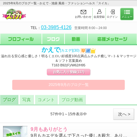
2025年9月のブログ一覧 - かえで - 池袋 風俗・ファッションヘルス「スイカ」
お問い合わせ
会員登録
ログイン
メニュー
03-3985-4126
TEL：
営業時間 8:00～24:00
かえで
[カエデ]
(30)
溢れ出る安心感と優しさ！明るくエロい好感度100点満点ムチムチ癒しマ☆ト＆マッサージ
＆ソフト言葉責め
T163 B92(F)/W62/H95
お気に入り登録
(117)
2025年9月のブログ一覧
ブログ
写真
コメント
ブログ動画
次へ >
57件中1～15件表示中
9月もありがとう
9月もカエデを選んで下さった優しき殿方、ありがとうございました土曜日しかいないからなかなか予定が合わないよーと...