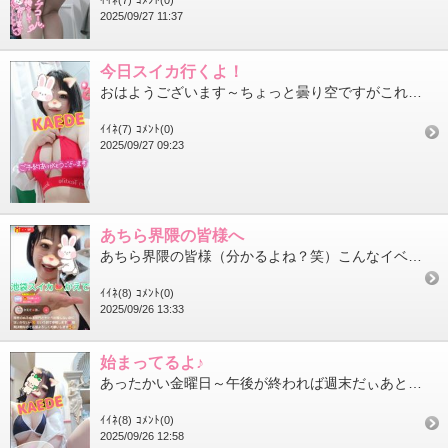
ｲｲﾈ(7)
ｺﾒﾝﾄ(0)
2025/09/27 11:37
今日スイカ行くよ！
おはようございます～ちょっと曇り空ですがこれくらいが過ごしやすいかもだよね池袋に来て一緒にヌルイチャラブラブし...
ｲｲﾈ(7)
ｺﾒﾝﾄ(0)
2025/09/27 09:23
あちら界隈の皆様へ
あちら界隈の皆様（分かるよね？笑）こんなイベント出されたら出ないわけにいかないやろがーい！ヒメチャ◯ネルのイベ...
ｲｲﾈ(8)
ｺﾒﾝﾄ(0)
2025/09/26 13:33
始まってるよ♪
あったかい金曜日～午後が終われば週末だぃあと少し頑張ろうね～皆さんは週末どうするの？？かえでとヌルイチャラブラ...
ｲｲﾈ(8)
ｺﾒﾝﾄ(0)
2025/09/26 12:58