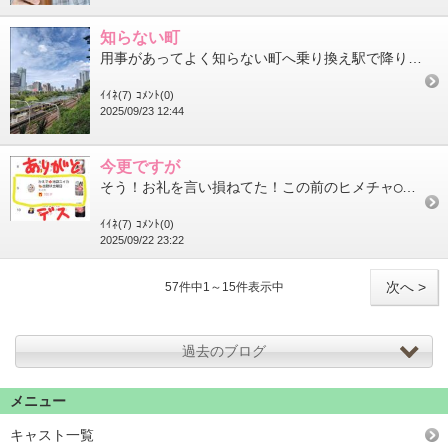
知らない町
用事があってよく知らない町へ乗り換え駅で降りてみたなんか新鮮都内でも知らない場所や行ったことない場所たくさんあ...
ｲｲﾈ(7)
ｺﾒﾝﾄ(0)
2025/09/23 12:44
今更ですが
そう！お礼を言い損ねてた！この前のヒメチャ◯ネルの短期決戦イベント コレですね↓途中から参加したのに何と9位にさ...
ｲｲﾈ(7)
ｺﾒﾝﾄ(0)
2025/09/22 23:22
次へ >
57件中1～15件表示中
過去のブログ
メニュー
キャスト一覧