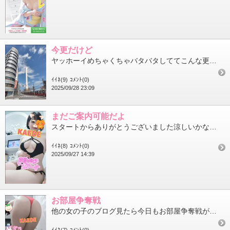
今更だけど
ヤッホーイめちゃくちゃバタバタしててこんな更新時間になっちゃったよ土曜日はあんなに更新するくせにね（てへぺろ）...
ｲｲﾈ(9)
ｺﾒﾝﾄ(0)
2025/09/28 23:09
まだご案内可能だよ
スタートからありがとうございました涼しいかな？と思ったけどやはりまだ残暑だね結構蒸し暑いね～帰りが遅くなる人は...
ｲｲﾈ(8)
ｺﾒﾝﾄ(0)
2025/09/27 14:39
お部屋争奪戦
他の女の子のブログ見たら今日もお部屋争奪戦が すごいみたいですね～私の身体は下記で空いております14:15～15...