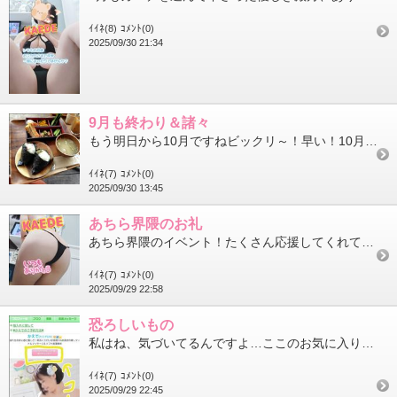
ｲｲﾈ(8)
ｺﾒﾝﾄ(0)
2025/09/30 21:34
9月も終わり＆諸々
もう明日から10月ですねビックリ～！早い！10月入ったら店休もありますねこの前後も含めてお店は大変混み合います...
ｲｲﾈ(7)
ｺﾒﾝﾄ(0)
2025/09/30 13:45
あちら界隈のお礼
あちら界隈のイベント！たくさん応援してくれてありがとう↑こちら6位でした↑こちら19位でした皆様本当いつもたく...
ｲｲﾈ(7)
ｺﾒﾝﾄ(0)
2025/09/29 22:58
恐ろしいもの
私はね、気づいてるんですよ…ここのお気に入り数がこの数年大して変化してないって事を！（数年って言うなw）これは...
ｲｲﾈ(7)
ｺﾒﾝﾄ(0)
2025/09/29 22:45