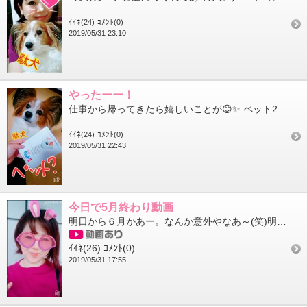
ｲｲﾈ(24)
ｺﾒﾝﾄ(0)
2019/05/31 23:10
やったーー！
仕事から帰ってきたら嬉しいことが😊✨ ペット2の試写会当たったーーー わーいわーい🙌 楽しみが増えたー🍀...
ｲｲﾈ(24)
ｺﾒﾝﾄ(0)
2019/05/31 22:43
今日で5月終わり動画
明日から６月かあー。なんか意外やなあ～(笑)明日は土曜！スイカやで🍉あともう少し今日を頑張って乗り切るぞ～☺
ｲｲﾈ(26)
ｺﾒﾝﾄ(0)
2019/05/31 17:55