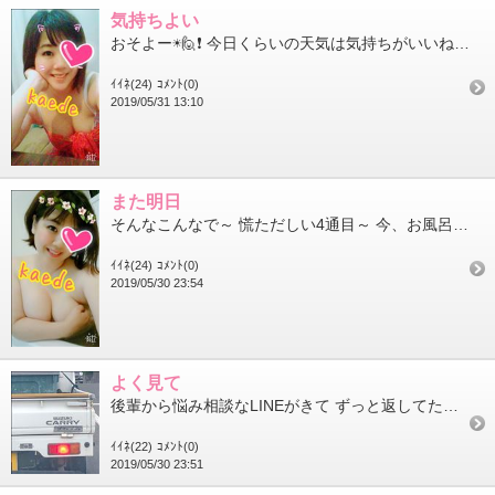
気持ちよい
おそよー☀🙋❗ 今日くらいの天気は気持ちがいいねー＼(^^)／ てか、気づいたら今日5月の終わりじゃんね？？...
ｲｲﾈ(24)
ｺﾒﾝﾄ(0)
2019/05/31 13:10
また明日
そんなこんなで～ 慌ただしい4通目～ 今、お風呂上がって裸でブログ書いてるよ 怪しい！ 怪しすぎる！ ではで...
ｲｲﾈ(24)
ｺﾒﾝﾄ(0)
2019/05/30 23:54
よく見て
後輩から悩み相談なLINEがきて ずっと返してたらこんな時間に💡 しゃべるようにLINEするなら電話したら...
ｲｲﾈ(22)
ｺﾒﾝﾄ(0)
2019/05/30 23:51