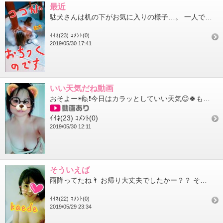
最近
駄犬さんは机の下がお気に入りの様子…。 一人で避難訓練か！？(^_^;) 昨日は腕を絡ませておりました なんな...
ｲｲﾈ(23)
ｺﾒﾝﾄ(0)
2019/05/30 17:41
いい天気だね動画
おそよー☀🙋❗今日はカラッとしていい天気😊🍀もうそろそろ夏用のお布団に換えたいなあ…。除湿のエアコンの効...
ｲｲﾈ(23)
ｺﾒﾝﾄ(0)
2019/05/30 12:11
そういえば
雨降ってたね🌂 お帰り大丈夫でしたかー？？ そういえば、新海監督の最新作は天気の子っていうんだね☺ 予告見た...
ｲｲﾈ(22)
ｺﾒﾝﾄ(0)
2019/05/29 23:34