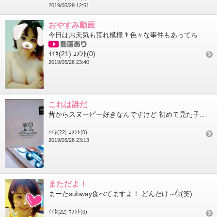
2019/05/29 12:51
おやすみ動画
今日はお天気も荒れ模様🌂色々な事件もあってちょっと心が忙しかったねこういう日こそ心を落ち着けてきちんと休まな...
ｲｲﾈ(21)
ｺﾒﾝﾄ(0)
2019/05/28 23:40
これは誰だ
昔からスヌーピー好きなんですけど 初めて見た子がいます！ このお友達は誰じゃー めちゃめちゃタイプー 6...
ｲｲﾈ(22)
ｺﾒﾝﾄ(0)
2019/05/28 23:13
まただよ！
まーたsubway食べてますよ！ どんだけ～✋(笑) まあ、subwayダイエットって言葉もあるくらいですか...
ｲｲﾈ(22)
ｺﾒﾝﾄ(0)