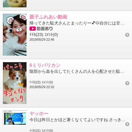
親子ふれあい動画
帰ってきた駄犬さんとまったりー💕🐶自分には甘えん坊なのがたまらなく可愛いですね( ´∀｀)そういえば今月の出...
ｲｲﾈ(23)
ｺﾒﾝﾄ(0)
2019/05/29 22:46
6ミリバリカン
陰部から血を出してたくさんの人を心配させた駄犬ですが、無事にトリミング終わりました(^_^;) 多分バギーに乗...
ｲｲﾈ(22)
ｺﾒﾝﾄ(0)
2019/05/29 22:32
ヤッホー
今日は昨日とかほど暑くなくてよいですね さっき駄犬を動物病院に連れて行きました 到着したら何故か陰部から血を出...
ｲｲﾈ(21)
ｺﾒﾝﾄ(0)