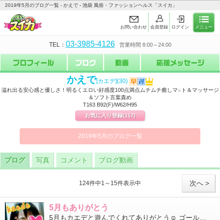
2019年5月のブログ一覧 - かえで - 池袋 風俗・ファッションヘルス「スイカ」
お問い合わせ
会員登録
ログイン
メニュー
03-3985-4126
TEL：
営業時間 8:00～24:00
かえで
[カエデ]
(30)
溢れ出る安心感と優しさ！明るくエロい好感度100点満点ムチムチ癒しマ☆ト＆マッサージ
＆ソフト言葉責め
T163 B92(F)/W62/H95
お気に入り登録
(117)
2019年5月のブログ一覧
ブログ
写真
コメント
ブログ動画
次へ >
124件中1～15件表示中
5月もありがとう
5月もカエデと遊んでくれてありがとう☺ ゴールデンウィークもあったり、新しい出会いもたくさんありました😊✨ ...