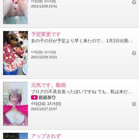
ｲｲﾈ(26)
ｺﾒﾝﾄ(0)
2021/12/28 23:41
予定変更です
女の子の日が予定より早く来たので… 1月2日出勤出来そうです いつもよりちょい早めの14～19時です！ ご予定...
ｲｲﾈ(25)
ｺﾒﾝﾄ(0)
2021/12/28 23:01
元気です。動画
ブログの不具合直ったぽいですね でも、私は未だに一人アップしずらい… それは携帯の容量が少なすぎる問題なので ...
ｲｲﾈ(24)
ｺﾒﾝﾄ(0)
2021/12/27 23:07
アップされず