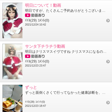
明日について！動画
明日ですが、たくさんご予約ありがとうございます 空き枠が僅かとなってきました 考えてるけど、まだご予約してない...
ｲｲﾈ(29)
ｺﾒﾝﾄ(0)
2021/12/24 10:42
サンタ下チラチラ動画
明日はクリスマスイヴですね クリスマスになるの早ーい 土曜日は一緒に楽しみましょうね 体調管理には気をつけてね
ｲｲﾈ(29)
ｺﾒﾝﾄ(0)
2021/12/23 23:47
ずっと
ずっと面倒くさくて行ってなかった健康診断を、ようやく今日受けて来ました 混んでると思ったから気合い入れて朝一で...
ｲｲﾈ(28)
ｺﾒﾝﾄ(0)
2021/12/23 18:47