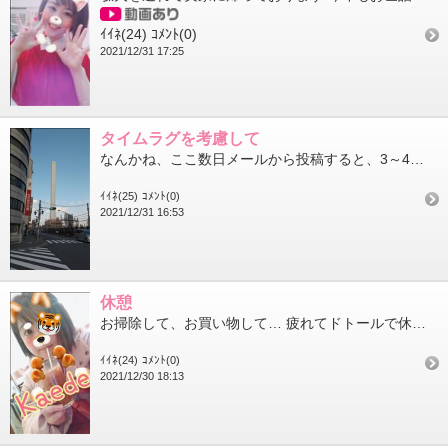
ｲｲﾈ(24)
ｺﾒﾝﾄ(0)
2021/12/31 17:25
タイムラグを考慮して
なんかね、ここ数日メールから投稿すると、3～4時間後にアップされるの だから早めにあげとくね！ 今年もお世話に...
ｲｲﾈ(25)
ｺﾒﾝﾄ(0)
2021/12/31 16:53
休憩
お掃除して、お買い物して… 疲れてドトールで休憩 年末に予定がないからって 集中して掃除やら買い換えやらやって...
ｲｲﾈ(24)
ｺﾒﾝﾄ(0)
2021/12/30 18:13