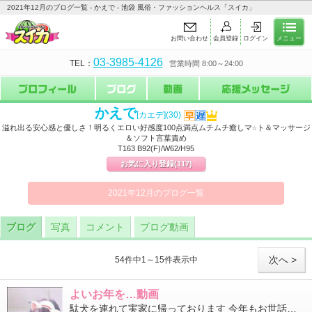
2021年12月のブログ一覧 - かえで - 池袋 風俗・ファッションヘルス「スイカ」
お問い合わせ
会員登録
ログイン
メニュー
03-3985-4126
TEL：
営業時間 8:00～24:00
かえで
[カエデ]
(30)
溢れ出る安心感と優しさ！明るくエロい好感度100点満点ムチムチ癒しマ☆ト＆マッサージ
＆ソフト言葉責め
T163 B92(F)/W62/H95
お気に入り登録
(117)
2021年12月のブログ一覧
ブログ
写真
コメント
ブログ動画
次へ >
54件中1～15件表示中
よいお年を…動画
駄犬を連れて実家に帰っております 今年もお世話になりました 皆様のおかげで楽しいスイカタイムでした 年明けは1...