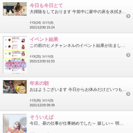
今日も今日とて
大掃除をしております 午前中に家中の床を水拭きしました 色々なところから駄犬の毛が出てくる出てくる 一生懸命や...
ｲｲﾈ(24)
ｺﾒﾝﾄ(0)
2021/12/30 15:24
イベント結果
この前のヒメチャンネルのイベント結果が出ました ヘルス部門で46位でした 100位以内目指してたので嬉しかった...
ｲｲﾈ(25)
ｺﾒﾝﾄ(0)
2021/12/30 01:53
年末の朝
おはようございます 今日からお休みだけどいつもと同じ時間に起きて ゆっくり朝ごはんを用意しました 見た目気持ち...
ｲｲﾈ(26)
ｺﾒﾝﾄ(0)
2021/12/29 09:39
そういえば
今日、昼の仕事が仕事納めでした～ 嬉しい～ 明日から約一週間楽しいひとときです とりあえず明日から大掃除を始め...