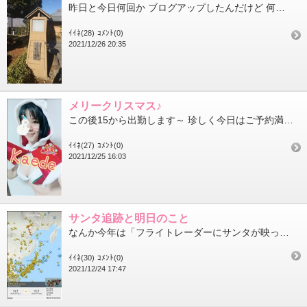
昨日と今日何回か ブログアップしたんだけど 何故だかアップされず メールからアップできず もどかしいよ… 今日...
ｲｲﾈ(28)
ｺﾒﾝﾄ(0)
2021/12/26 20:35
メリークリスマス♪
この後15から出勤します～ 珍しく今日はご予約満了ということで…(年に数回のレアな日やで) 本当にありがとうご...
ｲｲﾈ(27)
ｺﾒﾝﾄ(0)
2021/12/25 16:03
サンタ追跡と明日のこと
なんか今年は「フライトレーダーにサンタが映ってる」って話題になってますね カワイイ サンタさん、こんなにたくさ...
ｲｲﾈ(30)
ｺﾒﾝﾄ(0)
2021/12/24 17:47