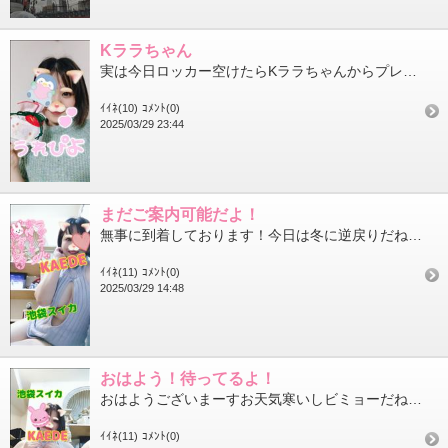
Kララちゃん
実は今日ロッカー空けたらKララちゃんからプレゼント入っててすごく嬉しかった～いつも心のこもったメッセージも添え...
ｲｲﾈ(10)
ｺﾒﾝﾄ(0)
2025/03/29 23:44
まだご案内可能だよ！
無事に到着しております！今日は冬に逆戻りだね久々に厚手のコートを着ました！そんな中ご予約入れて頂き来て下さる方...
ｲｲﾈ(11)
ｺﾒﾝﾄ(0)
2025/03/29 14:48
おはよう！待ってるよ！
おはようございまーすお天気寒いしビミョーだねしかし、こんな日は狙い目と、勝手に思ってます！今日は13～20時で...
ｲｲﾈ(11)
ｺﾒﾝﾄ(0)