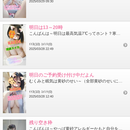
2025/03/29 09:30
明日は13～20時
こんばんは～明日は最高気温7℃ってホント？寒暖差本当に良くないよね～安定した気温になって欲しいね！明日ですが1...
ｲｲﾈ(10)
ｺﾒﾝﾄ(0)
2025/03/28 22:49
明日のご予約受け付け中だよん
むくみと眠気は黄砂のせい～（全部黄砂のせいにすな）こんにちはかえでです春眠暁を覚えずって言うけど本当に最近眠気...
ｲｲﾈ(10)
ｺﾒﾝﾄ(0)
2025/03/28 12:40
残り空き枠
こんばんは～やっぱ黄砂アレルギーかもと自分を疑いつつあるかえでです！29日（土）が結構埋まってきてます！14:...