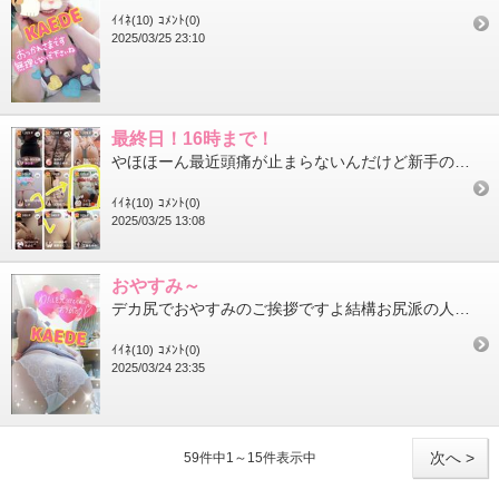
ｲｲﾈ(10)
ｺﾒﾝﾄ(0)
2025/03/25 23:10
最終日！16時まで！
やほほーん最近頭痛が止まらないんだけど新手の花粉症かな？カエデですヒメチャ◯ネルの動画イベント！春の尻祭！（言...
ｲｲﾈ(10)
ｺﾒﾝﾄ(0)
2025/03/25 13:08
おやすみ～
デカ尻でおやすみのご挨拶ですよ結構お尻派の人も多いよね本当にデカ尻なので喜んでくれる人がいるだけですんごく光栄...
ｲｲﾈ(10)
ｺﾒﾝﾄ(0)
2025/03/24 23:35
次へ >
59件中1～15件表示中