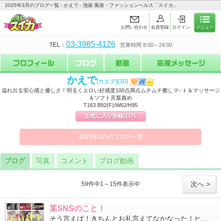
2025年3月のブログ一覧 - かえで - 池袋 風俗・ファッションヘルス「スイカ」
お問い合わせ
会員登録
ログイン
メニュー
03-3985-4126
TEL：
営業時間 8:00～24:00
かえで
[カエデ]
(30)
溢れ出る安心感と優しさ！明るくエロい好感度100点満点ムチムチ癒しマ☆ト＆マッサージ
＆ソフト言葉責め
T163 B92(F)/W62/H95
お気に入り登録
(117)
2025年3月のブログ一覧
ブログ
写真
コメント
ブログ動画
次へ >
59件中1～15件表示中
某SNSのこと！
そう言えば！きちんとお礼言えてなかなった！ヒメチャ◯ネルの動画イベント（春の尻祭りねw）みんな毎日一緒に頑張っ...