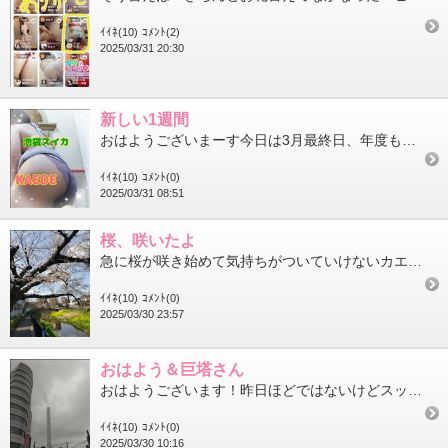
ｲｲﾈ(10)
ｺﾒﾝﾄ(2)
2025/03/31 20:30
新しい1週間
おはようございまーす今日は3月最終日、年度も最終日、なんか色々と最終日でちょっと寂しい感じもありますねでも終わ...
ｲｲﾈ(10)
ｺﾒﾝﾄ(0)
2025/03/31 08:51
桜、咲いたよ
急に桜が咲き始めて気持ちがついていけないカエデです。でも今日桜と菜の花が一緒に咲いてるところを通ったので思わず...
ｲｲﾈ(10)
ｺﾒﾝﾄ(0)
2025/03/30 23:57
おはよう＆巨塔さん
おはようございます！昨日ほどではないけどスッキリしないお天気ですな昨日も仲良しさん初めましてさん本当にありがと...
ｲｲﾈ(10)
ｺﾒﾝﾄ(0)
2025/03/30 10:16