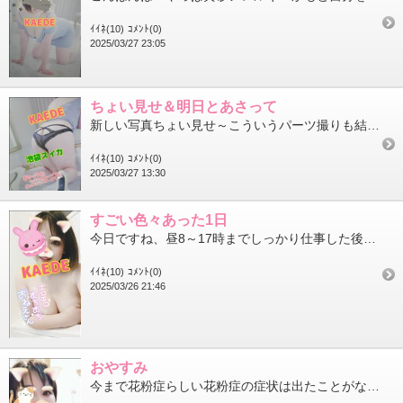
ｲｲﾈ(10)
ｺﾒﾝﾄ(0)
2025/03/27 23:05
ちょい見せ＆明日とあさって
新しい写真ちょい見せ～こういうパーツ撮りも結構したよお尻も結構好評なので出していきたいと思います！（PCを撮っ...
ｲｲﾈ(10)
ｺﾒﾝﾄ(0)
2025/03/27 13:30
すごい色々あった1日
今日ですね、昼8～17時までしっかり仕事した後、まさかの突然撮影してきました（笑）昼休みによく行くスタジオのS...
ｲｲﾈ(10)
ｺﾒﾝﾄ(0)
2025/03/26 21:46
おやすみ
今まで花粉症らしい花粉症の症状は出たことがないが人間なのですが、、、最近自転車乗ると左目からだけ涙が出ます！コ...