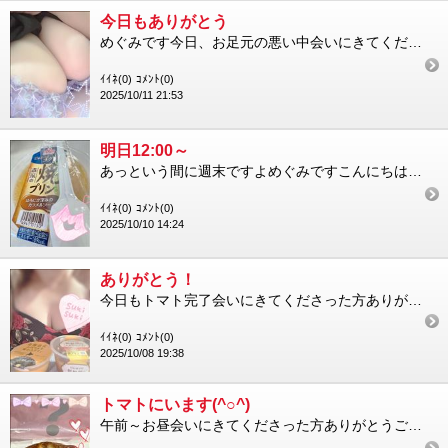
今日もありがとう
めぐみです今日、お足元の悪い中会いにきてくださった方ありがとうございました久しぶりにお会いできてテンション爆上...
ｲｲﾈ(0)
ｺﾒﾝﾄ(0)
2025/10/11 21:53
明日12:00～
あっという間に週末ですよめぐみですこんにちは涼しくもあり暑くもあるそんな複雑な気温に何を着て家を出たら良いのか...
ｲｲﾈ(0)
ｺﾒﾝﾄ(0)
2025/10/10 14:24
ありがとう！
今日もトマト完了会いにきてくださった方ありがとうございますお陰様で素敵な1日になりましたいろいろとお気遣いもあ...
ｲｲﾈ(0)
ｺﾒﾝﾄ(0)
2025/10/08 19:38
トマトにいます(^○^)
午前～お昼会いにきてくださった方ありがとうございました涼しくなった！と思えば日中は暑くて難しい季節ですね笑午後...