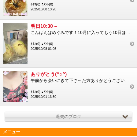
ｲｲﾈ(0)
ｺﾒﾝﾄ(0)
2025/10/08 13:28
明日10:30～
こんばんはめぐみです！10月に入ってもう10日ほど経過しそうですね毎日が早い…早すぎる笑先週土曜日お休みいただ...
ｲｲﾈ(0)
ｺﾒﾝﾄ(0)
2025/10/08 01:05
ありがとう(^○^)
午前から会いにきて下さった方ありがとうございますこの頃涼しやすくなってきましたが本日は雨。帰り道お足元にお気を...
ｲｲﾈ(0)
ｺﾒﾝﾄ(0)
2025/10/01 13:50
過去のブログ
メニュー