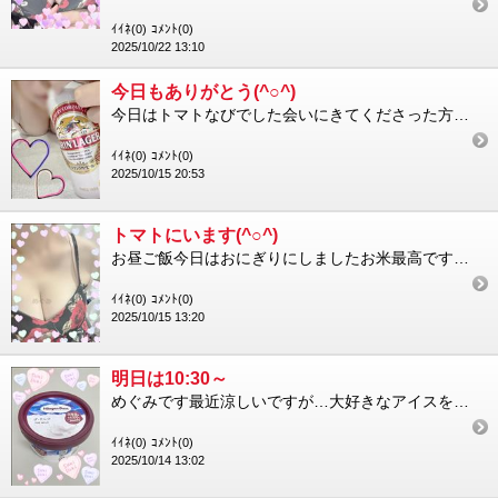
ｲｲﾈ(0)
ｺﾒﾝﾄ(0)
2025/10/22 13:10
今日もありがとう(^○^)
今日はトマトなびでした会いにきてくださった方ありがとうございましたーとても楽しいひととき！美味しいおビールも今...
ｲｲﾈ(0)
ｺﾒﾝﾄ(0)
2025/10/15 20:53
トマトにいます(^○^)
お昼ご飯今日はおにぎりにしましたお米最高ですでも、今の気分的にイタリアンが食べたくなってきた！！今トマトなびに...
ｲｲﾈ(0)
ｺﾒﾝﾄ(0)
2025/10/15 13:20
明日は10:30～
めぐみです最近涼しいですが…大好きなアイスをいただいてるんるんしている私ですハーゲンダッツのコレ…なまちち10...
ｲｲﾈ(0)
ｺﾒﾝﾄ(0)
2025/10/14 13:02