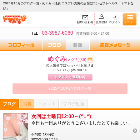
2025年10月のブログ一覧 - めぐみ - 池袋 コスプレ充実の店舗型コンセプトヘルス「トマトな
び」
お問い合わせ
会員登録
ログイン
メニュー
03-3987-6060
TEL：
営業時間 8:00～24:00
めぐみ
[メグミ]
(36)
恋人気分でぽっちゃりお姉さま
T153 B95(F)/W70/H90
お気に入り登録
(38)
2025年10月のブログ一覧
ブログ
写真
コメント
ブログ動画
次回は土曜日12:00～(^○^)
今日も一日ありがとうございましたとても楽しい一日。来てくださった方のおかげです次回は今週の土曜日の12:00～...
ｲｲﾈ(0)
ｺﾒﾝﾄ(0)
2025/10/29 17:16