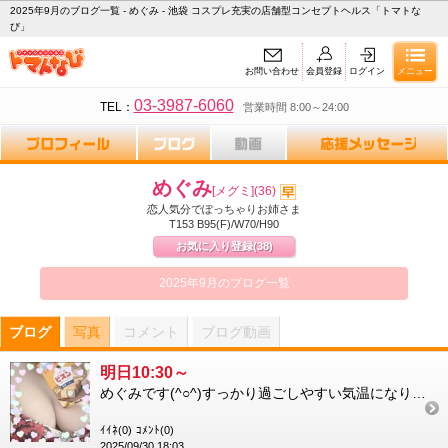
2025年9月のブログ一覧 - めぐみ - 池袋 コスプレ充実の店舗型コンセプトヘルス「トマトな
び」
お問い合わせ
会員登録
ログイン
メニュー
03-3987-6060
TEL：
営業時間 8:00～24:00
めぐみ
[メグミ]
(36)
恋人気分でぽっちゃりお姉さま
T153 B95(F)/W70/H90
お気に入り登録
(38)
2025年9月のブログ一覧
ブログ
写真
コメント
ブログ動画
明日10:30～
めぐみです(^○^)すっかり過ごしやすい気温になりましたね今日で9月も終わり今月もありがとうございました明日は...
ｲｲﾈ(0)
ｺﾒﾝﾄ(0)
2025/09/30 18:03