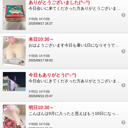
ありがとうございました(^○^)
今日会いに来てくださった方ありがとうございました美味しいお菓子を楽しんだ後トマトから出たらすっかり暗くなってい...
ｲｲﾈ(0)
ｺﾒﾝﾄ(0)
2025/09/17 18:27
本日10:30～
おはようございます今日も暑い1日になりそうですねでも明日から最低気温が下がってくるというニュースを見かけました...
ｲｲﾈ(0)
ｺﾒﾝﾄ(0)
2025/09/17 09:03
今日もありがとう(^○^)
今日会いにきてくださった方ありがとうございました久しぶりにお顔を見れて嬉しかったですトマトなびの後友人とご飯を...
ｲｲﾈ(1)
ｺﾒﾝﾄ(0)
2025/09/10 23:47
明日10:30～
こんばんは9月に入ったと思えばもう10日になっちゃいますよ笑早いですね最近色々なところに行く機会がありまして都...
ｲｲﾈ(0)
ｺﾒﾝﾄ(0)