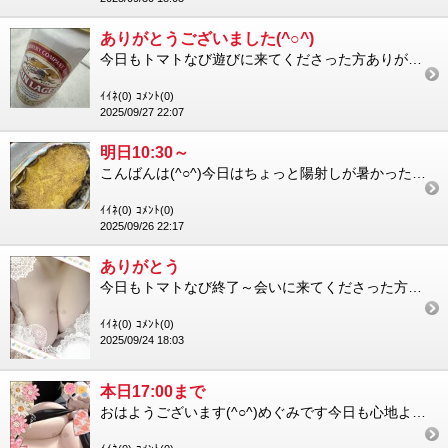
ありがとうございました(^○^)
今日もトマトなび遊びに来てくださった方ありがとうございました9月の出勤は今日が最後だったようであっという間の1...
ｲｲﾈ(0)
ｺﾒﾝﾄ(0)
2025/09/27 22:07
明日10:30～
こんばんは(^○^)今日はちょっと陽射しが暑かったですね今週も一週間お疲れ様ですこの前アワビを食べてきました笑...
ｲｲﾈ(0)
ｺﾒﾝﾄ(0)
2025/09/26 22:17
ありがとう
今日もトマトなび終了～会いに来てくださった方ありがとうございましたこうして会いに来てくださるのとても嬉しいです...
ｲｲﾈ(0)
ｺﾒﾝﾄ(0)
2025/09/24 18:03
本日17:00まで
おはようございます(^○^)めぐみです今日も心地よい涼しさやっぱり秋がいちばんですねだんだん人肌恋しくなってく...