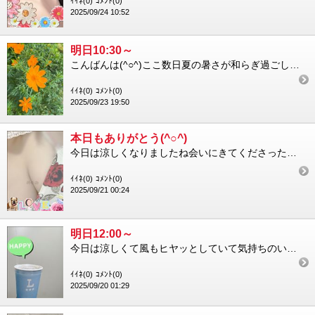
ｲｲﾈ(0)
ｺﾒﾝﾄ(0)
2025/09/24 10:52
明日10:30～
こんばんは(^○^)ここ数日夏の暑さが和らぎ過ごしやすいですねこのまま秋が深まってくれたら…なんて甘いでしょう...
ｲｲﾈ(0)
ｺﾒﾝﾄ(0)
2025/09/23 19:50
本日もありがとう(^○^)
今日は涼しくなりましたね会いにきてくださった方、ありがとうございます初めましてな方もとても嬉しいのですが顔見知...
ｲｲﾈ(0)
ｺﾒﾝﾄ(0)
2025/09/21 00:24
明日12:00～
今日は涼しくて風もヒヤッとしていて気持ちのいい天気でしたね(^○^)このまま秋らしくなっていけばいいのに今日久...
ｲｲﾈ(0)
ｺﾒﾝﾄ(0)
2025/09/20 01:29