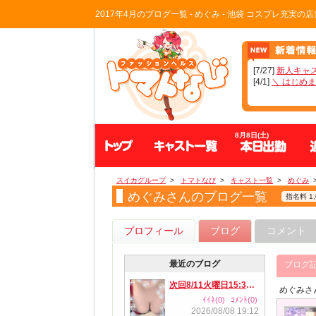
2017年4月のブログ一覧 - めぐみ - 池袋 コスプレ充
[7/27]
新人キャ
[4/1]
＼ はじめま
トップ
キャスト一覧
8月8日(土)
スイカグループ
>
トマトなび
>
キャスト一覧
>
めぐみ
めぐみさんのブログ一覧
指名料 1,
プロフィール
ブログ
コメント
最近のブログ
ブログ
次回8/11火曜日15:30～
めぐみさ
ｲｲﾈ(0)
ｺﾒﾝﾄ(0)
2026/08/08 19:12