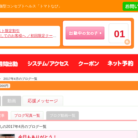
実の店舗型コンセプトヘルス「トマトなび」
01
スト限定割引
してのお客様へ ／初回限定クーポン
週間出勤
システム、アクセス
クーポン
>
2017年4月のブログ一覧
000円
動画
応援メッセージ
記事
ブログ写真一覧
ブログ動画一覧
んの2017年4月のブログ一覧
今日もありがとう！