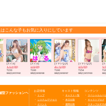
人はこんな子もお気に入りにしています
[スイカ]
[スイカ]
[トマトなび]
[トマトなび]
[ス
ももか(30)
はる(28)
みいな(35)
はな(33)
なな
T153
T160
T160
T154
T1
B84(D)/W57/H82
B85(E)/W60/H88
B86(E)/W60/H87
B85(C)/W57/H83
B82
お店情報
キャスト情報
コンテンツ
店舗型ファッションヘ
・
・
・
トップ
キャスト一覧
スペシャルムー
・
・
・
システム/アクセス
本日出勤
キャストブログ
・
・
・
イベント
週間出勤
スタッフおすす