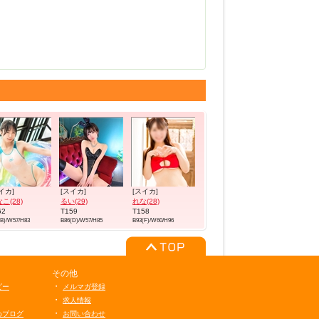
イカ]
[スイカ]
[スイカ]
こ(28)
るい(29)
れな(28)
62
T159
T158
(B)/W57/H83
B86(D)/W57/H85
B93(F)/W60/H96
その他
・
ビー
メルマガ登録
・
求人情報
・
めブログ
お問い合わせ