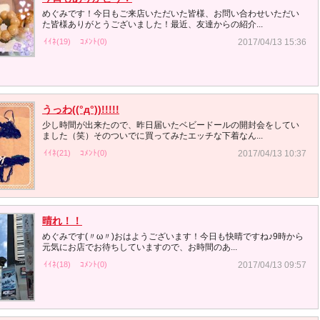
めぐみです！今日もご来店いただいた皆様、お問い合わせいただい
た皆様ありがとうございました！最近、友達からの紹介...
ｲｲﾈ(19)
ｺﾒﾝﾄ(0)
2017/04/13 15:36
うっわ((°д°))!!!!!
少し時間が出来たので、昨日届いたベビードールの開封会をしてい
ました（笑）そのついでに買ってみたエッチな下着なん...
ｲｲﾈ(21)
ｺﾒﾝﾄ(0)
2017/04/13 10:37
晴れ！！
めぐみです(〃ω〃)おはようございます！今日も快晴ですね♪9時から
元気にお店でお待ちしていますので、お時間のあ...
ｲｲﾈ(18)
ｺﾒﾝﾄ(0)
2017/04/13 09:57