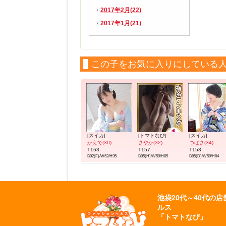
2017年2月(22)
2017年1月(21)
この子をお気に入りにしている
[スイカ]
[トマトなび]
[スイカ]
かえで(30)
さやか(32)
つばさ(34)
T163
T157
T153
B92(F)/W62/H95
B95(H)/W59/H85
B85(D)/W59/H84
池袋20代～40代の
ルス
「トマトなび」