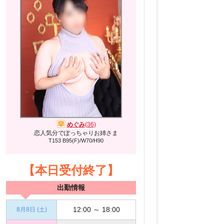
めぐみ
(36)
恋人気分でぽっちゃりお姉さま
T153 B95(F)/W70/H90
【本日受付終了】
出勤情報
12:00 ～ 18:00
8月8日 (土)