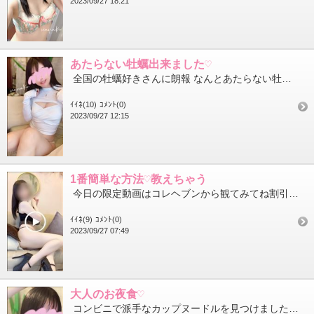
2023/09/27 18:21
あたらない牡蠣出来ました♡
全国の牡蠣好きさんに朗報 なんとあたらない牡蠣が出来たみたいです🦪 そもそもなんで牡蠣に当たってしまうかと...
ｲｲﾈ(10)
ｺﾒﾝﾄ(0)
2023/09/27 12:15
1番簡単な方法♡教えちゃう
今日の限定動画はコレヘブンから観てみてね割引に使える『あいことば』も載せてるので受付で提示してください よく...
ｲｲﾈ(9)
ｺﾒﾝﾄ(0)
2023/09/27 07:49
大人のお夜食♡
コンビニで派手なカップヌードルを見つけました エナジー『ガーリック&黒胡椒』焼きそばカフェイン アルギニン ナイ...