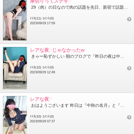
厚切りってステキ♡
29（肉）の日なので肉の話題を先日、新宿で話題の牛タンのお店に行ってきました 『牛たんの檸檬』これでもかとい...
ｲｲﾈ(11)
ｺﾒﾝﾄ(0)
2023/09/29 17:59
レアな夜♡じゃなかったw
きゃー恥ずかしい 朝のブログで『昨日の夜は中秋の名月～』の話をしたけど『今日』みたい🌕 YouTubeでラ...
ｲｲﾈ(10)
ｺﾒﾝﾄ(0)
2023/09/29 12:49
レアな夜♡
おはようございます 昨日は『中秋の名月』と『満月』が重なるレアな夜だったみたい皆さまは満月観られましたか 私...
ｲｲﾈ(10)
ｺﾒﾝﾄ(0)
2023/09/29 07:37