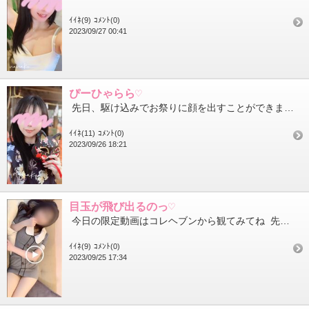
ｲｲﾈ(9)
ｺﾒﾝﾄ(0)
2023/09/27 00:41
ぴーひゃらら♡
先日、駆け込みでお祭りに顔を出すことができました 太鼓や笛のぴーひゃらら、どんどこお神輿のえっさー、えっさー...
ｲｲﾈ(11)
ｺﾒﾝﾄ(0)
2023/09/26 18:21
目玉が飛び出るのっ♡
今日の限定動画はコレヘブンから観てみてね 先日女の子ちゃんからもらったモナカが目玉が飛び出るほど美味しかっ...
ｲｲﾈ(9)
ｺﾒﾝﾄ(0)
2023/09/25 17:34