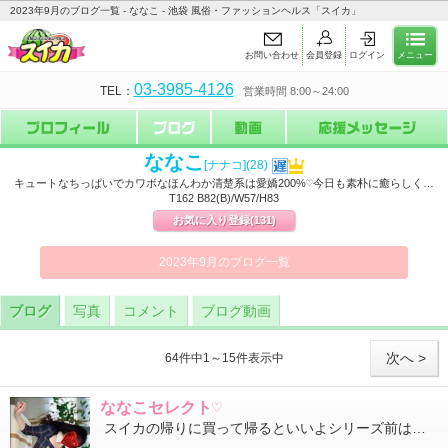
2023年9月のブログ一覧 - ななこ - 池袋 風俗・ファッションヘルス「スイカ」
お問い合わせ
会員登録
ログイン
メニュー
03-3985-4126
TEL：
営業時間 8:00～24:00
ななこ
[ナナコ]
(28)
キュートなちっぱいでカワボなほんわか清楚系は愛嬌200%♡今日も素朴に癒らしく…
T162 B82(B)/W57/H83
お気に入り登録
(131)
2023年9月のブログ一覧
ブログ
写真
コメント
ブログ動画
次へ >
64件中1～15件表示中
ななこセレクト♡
スイカの帰りに買って帰るといいよシリーズ前は塩トリュフの塩パンをご紹介したけど 今日はシャトレーゼのエッグタ...