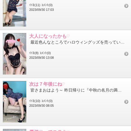
ｲｲﾈ(11)
ｺﾒﾝﾄ(0)
2023/09/30 17:03
大人になったかも♡
最近色んなところでハロウィングッズを売っていてとっても楽しい気分になれます この時期からクリスマスにかけての...
ｲｲﾈ(8)
ｺﾒﾝﾄ(0)
2023/09/30 13:08
次は７年後にね♡
皆さまおはよう～ 昨日帰りに『中秋の名月の満月🌕』を見ることができました 空一面、曇空だったけど霞がかった...
ｲｲﾈ(10)
ｺﾒﾝﾄ(0)
2023/09/30 08:05