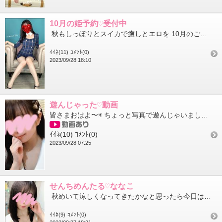
10月の姫予約♡受付中
秋もしっぽりとスイカで癒しとエロを 10月のご予約受付中です 【ヘブンのトーク】か【X（旧Twitter）...
ｲｲﾈ(11)
ｺﾒﾝﾄ(0)
2023/09/28 18:10
遊んじゃった♡動画
皆さまおはよ〜☀️ ちょっと写真で遊んじゃいました(*ฅ́˘ฅ̀*)♡ わたしの携帯が古すぎるからかエッジが乱...
ｲｲﾈ(10)
ｺﾒﾝﾄ(0)
2023/09/28 07:25
せんちめんたる♡ななこ
秋めいて涼しくなってきたかなと思ったら今日はお店に着いたら汗だくでした 明日はもっと暑くなるという噂を聞いて...
ｲｲﾈ(9)
ｺﾒﾝﾄ(0)