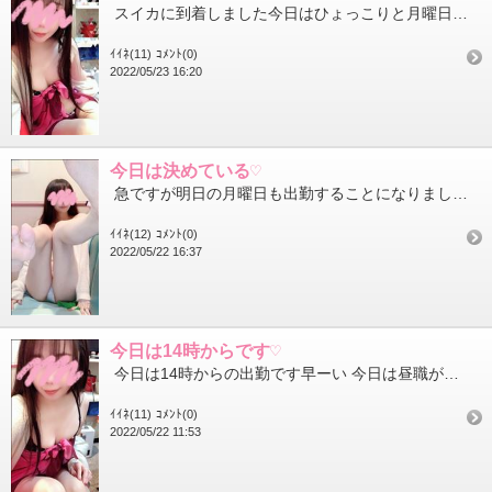
スイカに到着しました今日はひょっこりと月曜日出勤しておりますご都合合えば仲良くしてくださいね 出勤する時は...
ｲｲﾈ(11)
ｺﾒﾝﾄ(0)
2022/05/23 16:20
今日は決めている♡
急ですが明日の月曜日も出勤することになりましたご都合合えば明日も仲良くしてください今週は金曜がお休みに変更に...
ｲｲﾈ(12)
ｺﾒﾝﾄ(0)
2022/05/22 16:37
今日は14時からです♡
今日は14時からの出勤です早ーい 今日は昼職が早く終わる予定だったので早出にしたのですが すでにもう昼職が終...
ｲｲﾈ(11)
ｺﾒﾝﾄ(0)
2022/05/22 11:53