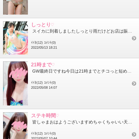
しっとり♡
スイカに到着しましたしっとり雨だけどお店は賑わってるようで何よりです 最近はとってもバタバタバタ今日は18時...
ｲｲﾈ(12)
ｺﾒﾝﾄ(0)
2022/05/13 18:21
21時まで♡
GW最終日ですね今日は21時までとチコっと短めですがよろしくお願いします そして私の大好きな北海道展もいよい...
ｲｲﾈ(12)
ｺﾒﾝﾄ(0)
2022/05/08 14:07
ステキ時間♡
皆しゃまおはようございますめちゃくちゃいい天気です今日は睡眠もたっぷり取れたのか清々しい目覚めでした 朝か...
ｲｲﾈ(12)
ｺﾒﾝﾄ(0)
2022/05/07 10:44