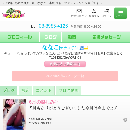
2022年5月のブログ一覧 - ななこ - 池袋 風俗・ファッションヘルス「スイカ」
お問い合わせ
会員登録
ログイン
メニュー
03-3985-4126
TEL：
営業時間 8:00～24:00
ななこ
[ナナコ]
(28)
キュートなちっぱいでカワボなほんわか清楚系は愛嬌200%♡今日も素朴に癒らしく…
T162 B82(B)/W57/H83
お気に入り登録
(131)
2022年5月のブログ一覧
ブログ
写真
コメント
ブログ動画
6月の楽しみ♡
5月もありがとうございました今月は今までとチコっと時間帯が変わったりしましたが会いにきてくれた皆しゃまに感謝...
ｲｲﾈ(13)
ｺﾒﾝﾄ(0)
2022/05/30 19:18