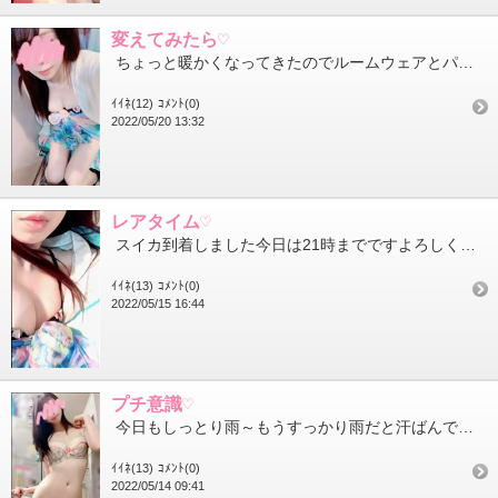
変えてみたら♡
ちょっと暖かくなってきたのでルームウェアとパジャマを夏用に変えてみました 着心地軽い～でも薄手になったからち...
ｲｲﾈ(12)
ｺﾒﾝﾄ(0)
2022/05/20 13:32
レアタイム♡
スイカ到着しました今日は21時までですよろしくお願いします 昨日時計を見たとき1:23分とキレイに数字が並...
ｲｲﾈ(13)
ｺﾒﾝﾄ(0)
2022/05/15 16:44
プチ意識♡
今日もしっとり雨～もうすっかり雨だと汗ばんでしまう季節ですね でも午後からは優しめのお天気になりそうです期待...
ｲｲﾈ(13)
ｺﾒﾝﾄ(0)
2022/05/14 09:41