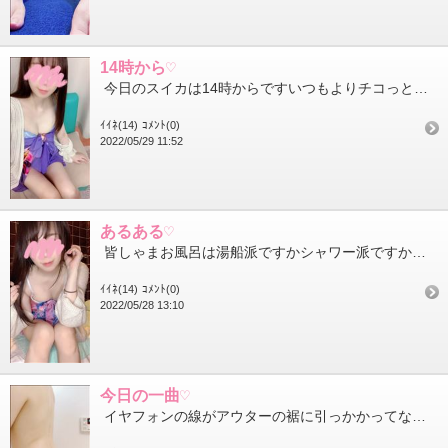
14時から♡
今日のスイカは14時からですいつもよりチコっと早い出勤ですがよろしくお願いします 5月の出勤は今日が最後と思...
ｲｲﾈ(14)
ｺﾒﾝﾄ(0)
2022/05/29 11:52
あるある♡
皆しゃまお風呂は湯船派ですかシャワー派ですか私は湯船派です 湯船のお供は携帯が多いんですが『さぁ入るぞ』って...
ｲｲﾈ(14)
ｺﾒﾝﾄ(0)
2022/05/28 13:10
今日の一曲♡
イヤフォンの線がアウターの裾に引っかかってなんとも居心地が悪かった季節が終わりました この前半袖Tシャツとい...