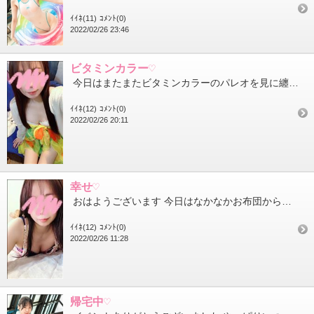
ｲｲﾈ(11)
ｺﾒﾝﾄ(0)
2022/02/26 23:46
ビタミンカラー♡
今日はまたまたビタミンカラーのパレオを見に纏ってみました 自分では黄色とかオレンジの服や小物をどうしても買わ...
ｲｲﾈ(12)
ｺﾒﾝﾄ(0)
2022/02/26 20:11
幸せ♡
おはようございます 今日はなかなかお布団から出られずもぞもぞしてました天気予報によると暖かめらしいですがぬく...
ｲｲﾈ(12)
ｺﾒﾝﾄ(0)
2022/02/26 11:28
帰宅中♡