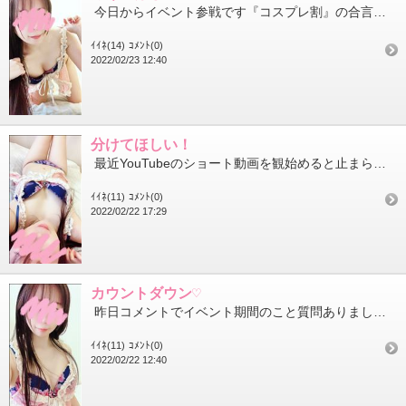
今日からイベント参戦です『コスプレ割』の合言葉忘れずお得に遊んでくださいね そして今日は祝日天皇誕生日思えば...
ｲｲﾈ(14)
ｺﾒﾝﾄ(0)
2022/02/23 12:40
分けてほしい！
最近YouTubeのショート動画を観始めると止まらなくて止まらなくて スワイプするとどんどん再生されるので永...
ｲｲﾈ(11)
ｺﾒﾝﾄ(0)
2022/02/22 17:29
カウントダウン♡
昨日コメントでイベント期間のこと質問ありましたそうそう21日～25日までで合ってるよ～ 来店したい日、時間な...
ｲｲﾈ(11)
ｺﾒﾝﾄ(0)
2022/02/22 12:40