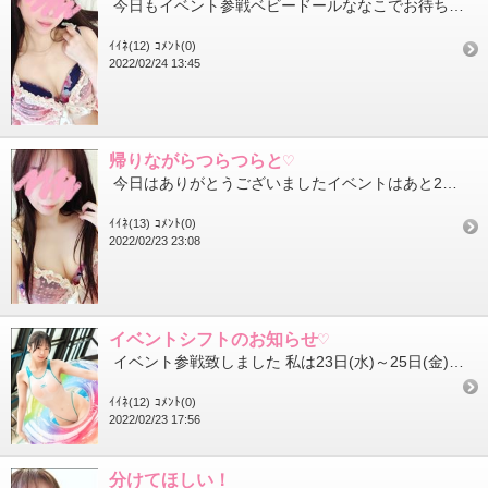
今日もイベント参戦ベビードールななこでお待ちしてます 『コスプレ割』の合言葉、受付の時に忘れずにね 今日も...
ｲｲﾈ(12)
ｺﾒﾝﾄ(0)
2022/02/24 13:45
帰りながらつらつらと♡
今日はありがとうございましたイベントはあと2日木曜日と金曜日に出勤します 写真のベビードールななこでお待ちし...
ｲｲﾈ(13)
ｺﾒﾝﾄ(0)
2022/02/23 23:08
イベントシフトのお知らせ♡
イベント参戦致しました 私は23日(水)～25日(金)の3日間お邪魔させていただきます 特に明日の木曜日はい...
ｲｲﾈ(12)
ｺﾒﾝﾄ(0)
2022/02/23 17:56
分けてほしい！