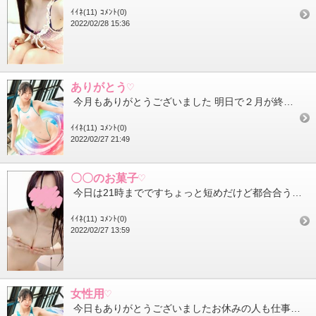
ｲｲﾈ(11)
ｺﾒﾝﾄ(0)
2022/02/28 15:36
ありがとう♡
今月もありがとうございました 明日で２月が終わりですね日数が少ないからあっという間に感じます バレンタイン...
ｲｲﾈ(11)
ｺﾒﾝﾄ(0)
2022/02/27 21:49
〇〇のお菓子♡
今日は21時までですちょっと短めだけど都合合う方はぜひ仲良くしてくれると嬉しいです 昨日の夜お菓子を買おう...
ｲｲﾈ(11)
ｺﾒﾝﾄ(0)
2022/02/27 13:59
女性用♡
今日もありがとうございましたお休みの人も仕事帰りの人もスイカにご帰宅感謝です大変楽しく過ごさせて頂きました ...