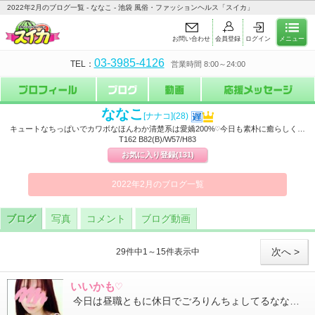
2022年2月のブログ一覧 - ななこ - 池袋 風俗・ファッションヘルス「スイカ」
お問い合わせ
会員登録
ログイン
メニュー
03-3985-4126
TEL：
営業時間 8:00～24:00
ななこ
[ナナコ]
(28)
キュートなちっぱいでカワボなほんわか清楚系は愛嬌200%♡今日も素朴に癒らしく…
T162 B82(B)/W57/H83
お気に入り登録
(131)
2022年2月のブログ一覧
ブログ
写真
コメント
ブログ動画
次へ >
29件中1～15件表示中
いいかも♡
今日は昼職ともに休日でごろりんちょしてるななこです 家だとゆるゆるに緩んだ格好でゲームや動画を満喫してるんで...