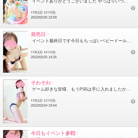
イベントありがとうございました やっぱりいつもと違う格好は良いですね新鮮な心持ちで楽しめました衣装も褒めてく...
ｲｲﾈ(12)
ｺﾒﾝﾄ(0)
2022/02/25 23:59
発売日♡
イベント最終日です今日もちっぱいベビードールのななこをよろしくお願いします 今日はお部屋が足りないこともある...
ｲｲﾈ(12)
ｺﾒﾝﾄ(0)
2022/02/25 14:25
そわそわ♡
ゲーム好きな皆様、もうPS5は手に入れましたか私はいつも情報弱者なので気づいた時には抽選や販売が終わってるこ...
ｲｲﾈ(12)
ｺﾒﾝﾄ(0)
2022/02/24 19:54
今日もイベント参戦♡