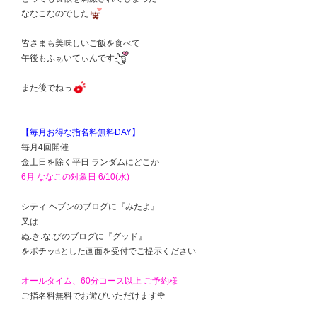
ななこなのでした
皆さまも美味しいご飯を食べて
午後もふぁいてぃんです
また後でねっ
【毎月お得な指名料無料DAY】
毎月4回開催
金土日を除く平日 ランダムにどこか
6月 ななこの対象日 6/10(水)
シティ.ヘブンのブログに『みたよ』
又は
ぬ.き.な.びのブログに『グッド』
をポチッ☝️とした画面を受付でご提示ください
オールタイム、60分コース以上 ご予約様
ご指名料無料でお遊びいただけます🌹