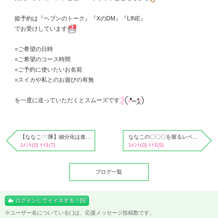
姫予約は『ヘブンのトーク』『XのDM』『LINE』
でお受けしています
○ご希望の日時
○ご希望のコース時間
○ご予約に使いたいお名前
○スイカや私とのお遊びの有無
を一度に送っていただくとスムーズです
【ななこ♡♡隊】細分化は進み、支部はどんどん増加中♡
ななこの〇〇〇を握るレベルは…♡
ｺﾒﾝﾄ(0) ｲｲﾈ(7)
ｺﾒﾝﾄ(0) ｲｲﾈ(5)
ブログ一覧
ログインしてイイネする！[5]
※ユーザー名についている( )は、応援メッセージ投稿数です。