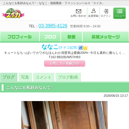
こんなにも私好みなんて♡ - ななこ - 池袋風俗・ファッションヘルス「スイカ」
お問い合わせ
会員登録
ログイン
メニュー
03-3985-4126
TEL：
営業時間 8:00～24:00
ななこ
[ナナコ]
(28)
キュートなちっぱいでカワボなほんわか清楚系は愛嬌200%♡今日も素朴に癒らしく…
T162 B82(B)/W57/H83
お気に入り登録
(131)
ブログ
写真
コメント
ブログ動画
こんなにも私好みなんて♡
2026/06/15 13:17