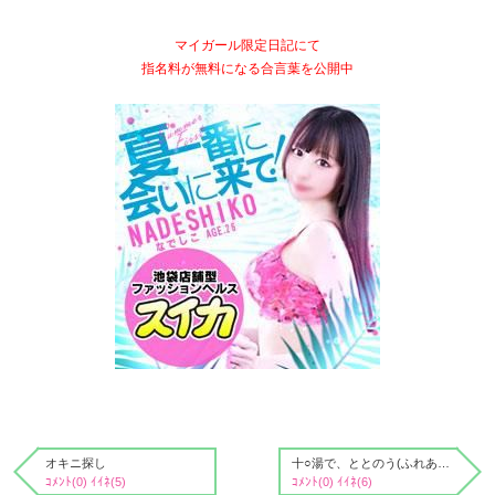
マイガール限定日記にて
指名料が無料になる合言葉を公開中
オキニ探し
十○湯で、ととのう(ふれあい編)
ｺﾒﾝﾄ(0) ｲｲﾈ(5)
ｺﾒﾝﾄ(0) ｲｲﾈ(6)