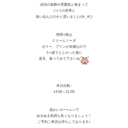
店内の装飾や雰囲気と相まって
ジ○リの世界に
迷い込んだのかと思いました(＠_＠;)
喫茶○海は
クリームソーダ
ゼリー、プリンが名物なので
十○湯でととのった後に
是非、食べてみて下さいね
本日出勤☆
14:00～21:00
温かいロー○ョンで
ぬるぬる気持ち良くなりましょう！
ご予約ご来店お待ちしております♪