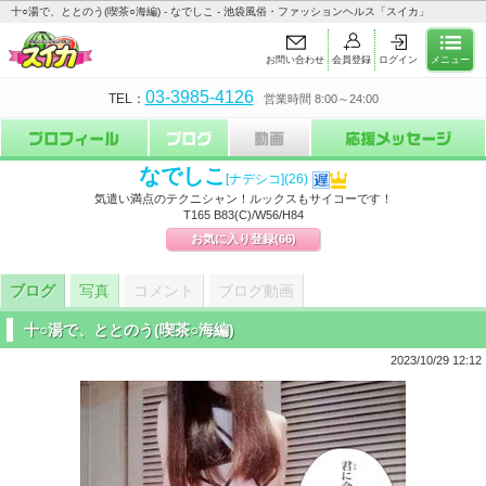
十○湯で、ととのう(喫茶○海編) - なでしこ - 池袋風俗・ファッションヘルス「スイカ」
お問い合わせ
会員登録
ログイン
メニュー
03-3985-4126
TEL：
営業時間 8:00～24:00
なでしこ
[ナデシコ]
(26)
気遣い満点のテクニシャン！ルックスもサイコーです！
T165 B83(C)/W56/H84
お気に入り登録
(66)
ブログ
写真
コメント
ブログ動画
十○湯で、ととのう(喫茶○海編)
2023/10/29 12:12