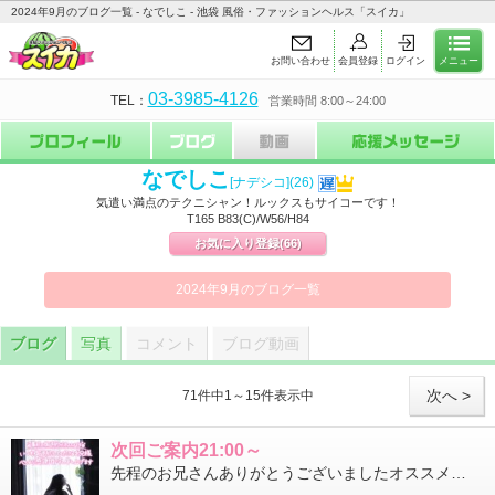
2024年9月のブログ一覧 - なでしこ - 池袋 風俗・ファッションヘルス「スイカ」
お問い合わせ
会員登録
ログイン
メニュー
03-3985-4126
TEL：
営業時間 8:00～24:00
なでしこ
[ナデシコ]
(26)
気遣い満点のテクニシャン！ルックスもサイコーです！
T165 B83(C)/W56/H84
お気に入り登録
(66)
2024年9月のブログ一覧
ブログ
写真
コメント
ブログ動画
次へ >
71件中1～15件表示中
次回ご案内21:00～
先程のお兄さんありがとうございましたオススメしてくれたラーメン屋さん行ってみますね！2回戦できて良かったですま...