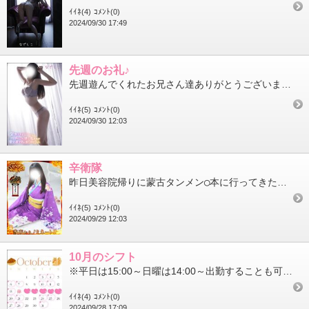
ｲｲﾈ(4)
ｺﾒﾝﾄ(0)
2024/09/30 17:49
先週のお礼♪
先週遊んでくれたお兄さん達ありがとうございましたそしてサポーターの皆様またお会いできて嬉しかったです差し入れ感...
ｲｲﾈ(5)
ｺﾒﾝﾄ(0)
2024/09/30 12:03
辛衛隊
昨日美容院帰りに蒙古タンメン◯本に行ってきたよもう完全に虜になってしまったので辛衛隊に入りました公式アプリをイ...
ｲｲﾈ(5)
ｺﾒﾝﾄ(0)
2024/09/29 12:03
10月のシフト
※平日は15:00～日曜は14:00～出勤することも可能です！お気軽にご相談くださいね♪2日前までオキニトーク...
ｲｲﾈ(4)
ｺﾒﾝﾄ(0)
2024/09/28 17:09