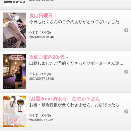
次は日曜日！
今日もたくさんのご予約ありがとうございましたオキニトークが分かるサポーターさんにはお礼のメッセージを送らせて頂...
ｲｲﾈ(5)
ｺﾒﾝﾄ(0)
2024/09/28 01:46
次回ご案内20:45～
出勤しましたご予約くださったサポーターさん達ありがとうございます対戦、楽しみにしてるね現在のご予約状況☆20:...
ｲｲﾈ(4)
ｺﾒﾝﾄ(0)
2024/09/27 16:00
[お題]from:終わり…なのか？さん
お題：最近性欲が全くわきません。お店行ったら治ると思う？に回答♪治してみせますあの頃の若さを取り戻します下半身...
ｲｲﾈ(5)
ｺﾒﾝﾄ(0)
2024/09/27 12:01