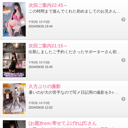
次回ご案内22:45～
この時間まで遊んでくれた初めましてのお兄さんサポーターさんありがとうございましたオキニトークが分かるサポーター...
ｲｲﾈ(4)
ｺﾒﾝﾄ(0)
2024/09/26 19:44
次回ご案内21:15～
出勤しましたご予約くださったサポーターさん初めましてのお兄さん達ありがとうございますこの後対戦、楽しみにしてお...
ｲｲﾈ(4)
ｺﾒﾝﾄ(0)
2024/09/26 15:45
久方ぶりの撮影
暑いのが大の苦手なので写メ日記用の撮影を3ヶ月ほどサボっていました涼しくなってきたので火曜日の出勤前に行ってき...
ｲｲﾈ(4)
ｺﾒﾝﾄ(0)
2024/09/26 12:02
[お題]from:寄せて上げればCさん