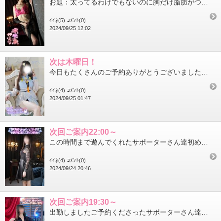
お題：太ってるわけでもないのに胸だけ脂肪がつきます。こんな男性おおいですか？に回答♪痩せ巨乳ってやつですね！羨...
ｲｲﾈ(5)
ｺﾒﾝﾄ(0)
2024/09/25 12:02
次は木曜日！
今日もたくさんのご予約ありがとうございましたサポーターさん達と近況報告できて初めましてのお兄さん達からはマ◯ト...
ｲｲﾈ(4)
ｺﾒﾝﾄ(0)
2024/09/25 01:47
次回ご案内22:00～
この時間まで遊んでくれたサポーターさん達初めましてのお兄さんありがとうございましたお話も楽しくてマ◯トものびの...
ｲｲﾈ(4)
ｺﾒﾝﾄ(0)
2024/09/24 20:46
次回ご案内19:30～
出勤しましたご予約くださったサポーターさん達ありがとうございますこの後対戦、楽しみにしてるね現在のご予約状況☆...