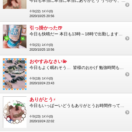
今日も本当に本当に本当にありがとう うっかり、うっかり今日も来て下さってありがとうはっぴー はじめまして様も変...
ｲｲﾈ(22)
ｺﾒﾝﾄ(0)
2020/10/25 20:56
引っ掛かった🍺
今日も快晴だー 本日も13時～18時で出勤します🍅受付は12時～となっておりまする📞 ラムちゃん衣装もばっ...
ｲｲﾈ(21)
ｺﾒﾝﾄ(0)
2020/10/25 10:56
おやすみなさい💫
今日もよく眠れそう… 皆様のおかげ 勉強時間も頭がカクカクしてたよ。 活字を読んでると眠くなりますねぇ そ...
ｲｲﾈ(19)
ｺﾒﾝﾄ(0)
2020/10/24 23:43
ありがとう⚡️
今日もいっぱーいどうもありがとうお時間作って下さってthank youありがたやありがたや ラムちゃんはコスプレ...
ｲｲﾈ(23)
ｺﾒﾝﾄ(0)
2020/10/24 22:02