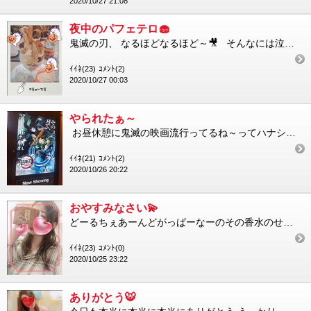
2020/10/27 21:08
夜中のパフェテロ🧁
鬼滅の刃、 なるほどなるほど～🎥 そんなには泣かないでしょ って思ってたけれど、泣けましたね 私は炭治郎ちゃんの...
ｲｲﾈ(23)
ｺﾒﾝﾄ(2)
2020/10/27 00:03
やられたぁ～
お昼休憩に鬼滅の映画流行ってるね～ってハナシになりまして……映画のあらすじ、さらっと完全にネタバレされました...
ｲｲﾈ(21)
ｺﾒﾝﾄ(2)
2020/10/26 20:22
おやすみなさい💫
どーるちぇあーんどがっばーなーのその香水のせいだよぉ～🎶 が離れないよ つつみ栗🌰って、えっちぃ響きのお菓...
ｲｲﾈ(23)
ｺﾒﾝﾄ(0)
2020/10/25 23:22
ありがとう🐯