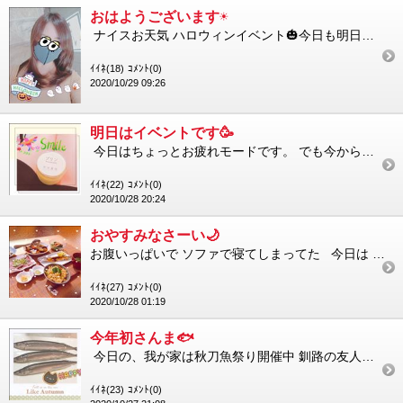
おはようございます☀️
ナイスお天気 ハロウィンイベント🎃今日も明日もお菓子もらえちゃいますよ 今日は久しぶりにメイドさん風です ...
ｲｲﾈ(18)
ｺﾒﾝﾄ(0)
2020/10/29 09:26
明日はイベントです🥳
今日はちょっとお疲れモードです。 でも今からちゃーんとお勉強してきます お魚いっぱい食べたからDHA摂取で記...
ｲｲﾈ(22)
ｺﾒﾝﾄ(0)
2020/10/28 20:24
おやすみなさーい🌙
お腹いっぱいで ソファで寝てしまってた 今日は ＊秋刀魚の塩焼き🐟 ＊秋刀魚のお刺身🐟🐟 ＊秋刀魚の梅煮🐟�...
ｲｲﾈ(27)
ｺﾒﾝﾄ(0)
2020/10/28 01:19
今年初さんま🐟
今日の、我が家は秋刀魚祭り開催中 釧路の友人が送ってくれたのですが、今日明日なら、お刺身でも🆗とのこと さ...
ｲｲﾈ(23)
ｺﾒﾝﾄ(0)