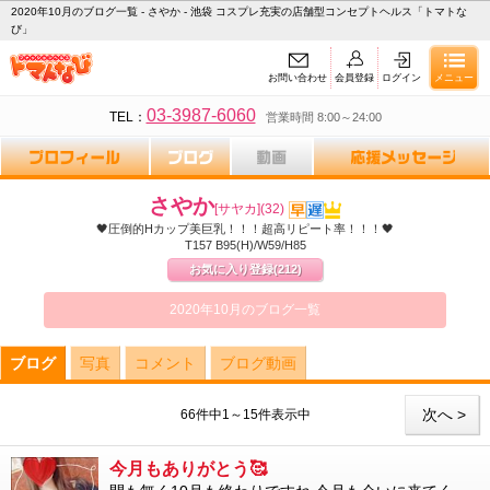
2020年10月のブログ一覧 - さやか - 池袋 コスプレ充実の店舗型コンセプトヘルス「トマトな
び」
お問い合わせ
会員登録
ログイン
メニュー
03-3987-6060
TEL：
営業時間 8:00～24:00
さやか
[サヤカ]
(32)
🖤圧倒的Hカップ美巨乳！！！超高リピート率！！！🖤
T157 B95(H)/W59/H85
お気に入り登録
(212)
2020年10月のブログ一覧
ブログ
写真
コメント
ブログ動画
次へ >
66件中1～15件表示中
今月もありがとう🥰