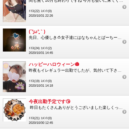
間も無く10月も終わりですね 今月も会いに来てくださる方々とお店のスタッフ様達と素敵な🍅女子達に果てしなく感...
ｲｲﾈ(22)
ｺﾒﾝﾄ(0)
2020/10/31 22:26
(´°̥̥̥̥̥̥̥̥ω°̥̥̥̥̥̥̥̥｀)
先日、心優しき🍅女子達にはなちゃんとばーちーさんお誕生日会に混ぜていただきましてありがたいことにケーキまで�...
ｲｲﾈ(24)
ｺﾒﾝﾄ(2)
2020/10/31 14:45
ハッピーハロウィーン🎃
昨夜もイレギュラー出勤でしたが、気付いて下さって本当の本当にありがとうございました お久しぶりに会えたりいつも...
ｲｲﾈ(19)
ｺﾒﾝﾄ(0)
2020/10/31 14:18
今夜出勤予定です😘
昨日もたくさんありがとうございました楽しくって時間一瞬でしたいつもいつもありがとう初めまして様もありがとう ...
ｲｲﾈ(21)
ｺﾒﾝﾄ(0)
2020/10/30 12:45