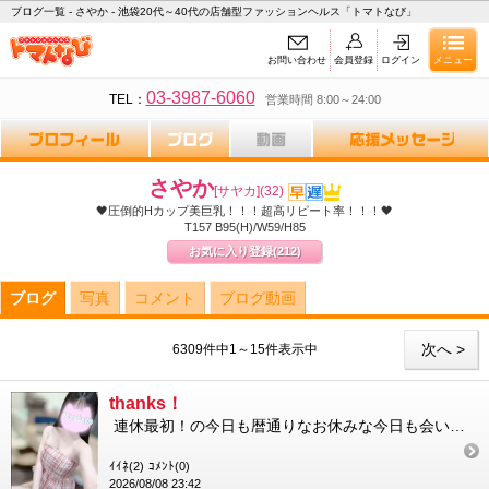
ブログ一覧 - さやか - 池袋20代～40代の店舗型ファッションヘルス「トマトなび」
お問い合わせ
会員登録
ログイン
メニュー
03-3987-6060
TEL：
営業時間 8:00～24:00
さやか
[サヤカ]
(32)
🖤圧倒的Hカップ美巨乳！！！超高リピート率！！！🖤
T157 B95(H)/W59/H85
お気に入り登録
(212)
ブログ
写真
コメント
ブログ動画
次へ >
6309件中1～15件表示中
thanks！
連休最初！の今日も暦通りなお休みな今日も会いに来てくださって本当にありがとうございました いつもありがとうな...
ｲｲﾈ(2)
ｺﾒﾝﾄ(0)
2026/08/08 23:42