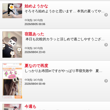
始めようかな
そろそろ始めようかと思います… 本気の夏ってやつを… 毎年なんだかんだやっているマイイベントですが 今週から ...
ｲｲﾈ(5)
ｺﾒﾝﾄ(0)
2026/08/05 00:06
宿題あった
本日も比較的カラッと涼しめで過ごしやすうございましたね もしかして夕方にふらっと行ってみても、かき氷イケる...
ｲｲﾈ(5)
ｺﾒﾝﾄ(0)
2026/08/04 23:43
夏なので再度
しっかりお布団inですがやっぱり早寝失敗中 夏も本格化8月は新規のお客様も多いかと存じますので 再度、お願...
ｲｲﾈ(5)
ｺﾒﾝﾄ(0)
2026/08/04 00:49
今週も