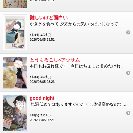
2026/08/06 00:11
難しいけど面白い
かき氷を食べて 夕方から元気いっぱいになって やる気満々で陶芸活動に 今週と来週は釉薬掛け 一番悩む いちばん難...
ｲｲﾈ(4)
ｺﾒﾝﾄ(0)
2026/08/05 23:51
とうもろこし×アッサム
本日もお疲れ様です 今日はちょっと暑めだけれど ギリギリ我慢できるかな、という塩梅でございましたね 程よくか...
ｲｲﾈ(4)
ｺﾒﾝﾄ(0)
2026/08/05 23:23
good night
気温低めではありますがわたくし体温高めなのでエアコンでお部屋を冷やしてお布団しっかりかけて寝たい派 早く寝な...
ｲｲﾈ(5)
ｺﾒﾝﾄ(0)
2026/08/05 00:21