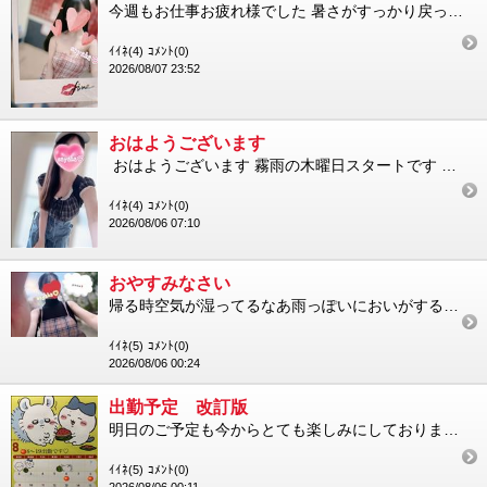
今週もお仕事お疲れ様でした 暑さがすっかり戻ってきてしまいましたね 先ずは先日の御礼から 木曜日も仲良し様...
ｲｲﾈ(4)
ｺﾒﾝﾄ(0)
2026/08/07 23:52
おはようございます
おはようございます 霧雨の木曜日スタートです 雨は間も無く止んで晴れたり曇ったりもしかしたらにわか雨の予報も...
ｲｲﾈ(4)
ｺﾒﾝﾄ(0)
2026/08/06 07:10
おやすみなさい
帰る時空気が湿ってるなあ雨っぽいにおいがするなぁと思っていたら 今少し降っているみたい 明日は大丈夫かな ...
ｲｲﾈ(5)
ｺﾒﾝﾄ(0)
2026/08/06 00:24
出勤予定 改訂版
明日のご予定も今からとても楽しみにしております 土日のご予定も本当にありがとうございます さて今月後半の出...
ｲｲﾈ(5)
ｺﾒﾝﾄ(0)