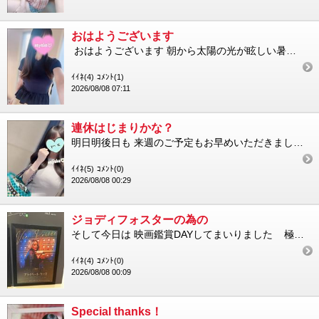
おはようございます
おはようございます 朝から太陽の光が眩しい暑い 沖縄は台風で大変そうですねせっかくの連休ですのにゆっくり台風...
ｲｲﾈ(4)
ｺﾒﾝﾄ(1)
2026/08/08 07:11
連休はじまりかな？
明日明後日も 来週のご予定もお早めいただきまして 本当にありがとうございます 8（土）ありがとうございました ...
ｲｲﾈ(5)
ｺﾒﾝﾄ(0)
2026/08/08 00:29
ジョディフォスターの為の
そして今日は 映画鑑賞DAYしてまいりました 極上のフレンチミステリ との触れ込み 予告を観た感じ 絶対に自分...
ｲｲﾈ(4)
ｺﾒﾝﾄ(0)
2026/08/08 00:09
Special thanks！