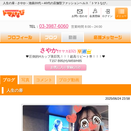
人生の扉 - さやか - 池袋20代～40代の店舗型ファッションヘルス「トマトなび」
お問い合わせ
会員登録
ログイン
メニュー
03-3987-6060
TEL：
営業時間 8:00～24:00
さやか
[サヤカ]
(32)
🖤圧倒的Hカップ美巨乳！！！超高リピート率！！！🖤
T157 B95(H)/W59/H85
お気に入り登録
(212)
ブログ
写真
コメント
ブログ動画
人生の扉
2025/06/24 23:58