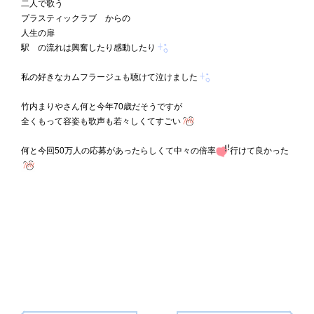
二人で歌う
プラスティックラブ からの
人生の扉
駅 の流れは興奮したり感動したり
私の好きなカムフラージュも聴けて泣けました
竹内まりやさん何と今年70歳だそうですが
全くもって容姿も歌声も若々しくてすごい
何と今回50万人の応募があったらしくて中々の倍率
行けて良かった