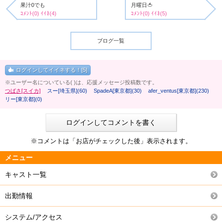
果汁0でも
月曜日🍅
ｺﾒﾝﾄ(0) ｲｲﾈ(4)
ｺﾒﾝﾄ(0) ｲｲﾈ(5)
ブログ一覧
ログインしてイイネする！[5]
※ユーザー名についている( )は、応援メッセージ投稿数です。
つばさ[スイカ]
スー[埼玉県](60)
SpadeA[東京都](30)
afer_ventus[東京都](230)
リー[東京都](0)
ログインしてコメントを書く
※コメントは「お店がチェックした後」表示されます。
メニュー
キャスト一覧
出勤情報
システム/アクセス