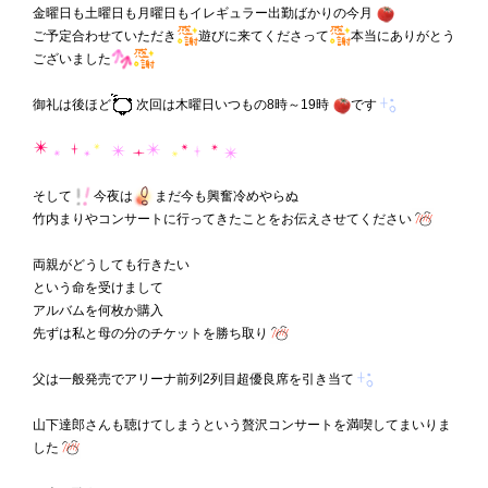
金曜日も土曜日も月曜日もイレギュラー出勤ばかりの今月
ご予定合わせていただき
遊びに来てくださって
本当にありがとう
ございました
御礼は後ほど
次回は木曜日いつもの8時～19時
です
そして
今夜は
まだ今も興奮冷めやらぬ
竹内まりやコンサートに行ってきたことをお伝えさせてください
両親がどうしても行きたい
という命を受けまして
アルバムを何枚か購入
先ずは私と母の分のチケットを勝ち取り
父は一般発売でアリーナ前列2列目超優良席を引き当て
山下達郎さんも聴けてしまうという贅沢コンサートを満喫してまいりま
した