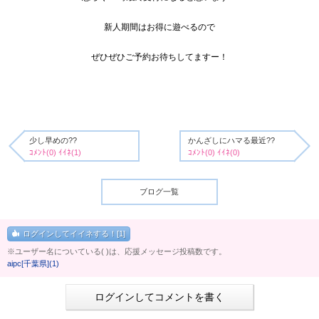
新人期間はお得に遊べるので
ぜひぜひご予約お待ちしてますー！
少し早めの??
かんざしにハマる最近??
ｺﾒﾝﾄ(0) ｲｲﾈ(1)
ｺﾒﾝﾄ(0) ｲｲﾈ(0)
ブログ一覧
ログインしてイイネする！[1]
※ユーザー名についている( )は、応援メッセージ投稿数です。
aipc[千葉県](1)
ログインしてコメントを書く