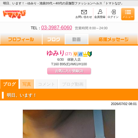
明日、います！ - ゆみり - 池袋20代～40代の店舗型ファッションヘルス「トマトなび」
お問い合わせ
会員登録
ログイン
メニュー
03-3987-6060
TEL：
営業時間 8:00～24:00
ゆみり
(27)
6/30 体験入店
T160 B95(E)/W61/H100
お気に入り登録
(3)
ブログ
写真
コメント
ブログ動画
明日、います！
2026/07/02 08:01