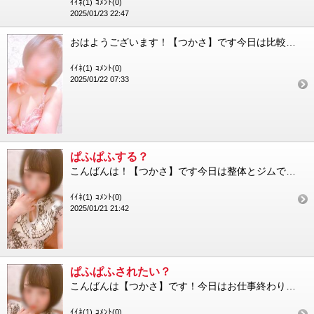
ｲｲﾈ(1)
ｺﾒﾝﾄ(0)
2025/01/23 22:47
おはようございます！【つかさ】です今日は比較的あったかいから通勤も快適で嬉しいです！今日は9:00～15:00...
ｲｲﾈ(1)
ｺﾒﾝﾄ(0)
2025/01/22 07:33
ぱふぱふする？
こんばんは！【つかさ】です今日は整体とジムで自己メンテナンスしてきました首も肩もゴリゴリほぐして貰って復活です...
ｲｲﾈ(1)
ｺﾒﾝﾄ(0)
2025/01/21 21:42
ぱふぱふされたい？
こんばんは【つかさ】です！今日はお仕事終わりに整体とジムに行ってきました整体で凝り固まった身体がほぐれてスッキ...
ｲｲﾈ(1)
ｺﾒﾝﾄ(0)