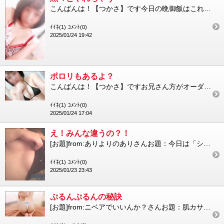
こんばんは！【つかさ】です今日の晩御飯はこれ！餃子つかさは餃子は絶対手作り派！肉汁が溢れ出す、最強の餃子が作れ...
ｲｲﾈ(1)
ｺﾒﾝﾄ(0)
2025/01/24 19:42
ポロリもあるよ？
こんばんは！【つかさ】ですお兄さん方がオーダーしてくださるコスプレで1番人気なのがこのマイクロビキニです初めて...
ｲｲﾈ(1)
ｺﾒﾝﾄ(0)
2025/01/24 17:04
え！みんな違うの？！
[お題]from:ありよりのありさんお題：今日は「シチューライスの日」シチューにご飯、あり？なし？に回答♪つか...
ｲｲﾈ(1)
ｺﾒﾝﾄ(0)
2025/01/23 23:43
ぷるんぷるんの秘訣
[お題]from:ニベアでいいんか？さんお題：肌カサカサなんだけどどんなクリーム塗ればいいと思う？に回答♪今の...