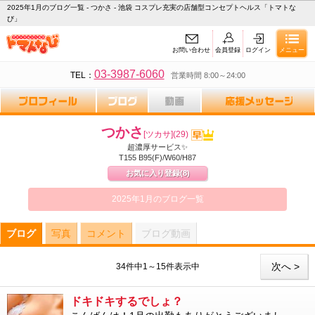
2025年1月のブログ一覧 - つかさ - 池袋 コスプレ充実の店舗型コンセプトヘルス「トマトな
び」
お問い合わせ
会員登録
ログイン
メニュー
03-3987-6060
TEL：
営業時間 8:00～24:00
つかさ
[ツカサ]
(29)
超濃厚サービス✨
T155 B95(F)/W60/H87
お気に入り登録
(8)
2025年1月のブログ一覧
ブログ
写真
コメント
ブログ動画
次へ >
34件中1～15件表示中
ドキドキするでしょ？