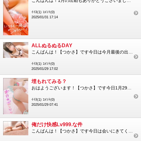
こんばんは！1月の出勤もありがとうございました今月は普段より出勤日数が少なめにも関わらず、沢山のご指名様方、は...
ｲｲﾈ(1)
ｺﾒﾝﾄ(0)
2025/01/31 17:14
ALLぬるぬるDAY
こんばんは！【つかさ】です今日は今月最後の出勤でしたが、会いにきてくれたご指名様方ありがとうございましたしかも...
ｲｲﾈ(1)
ｺﾒﾝﾄ(0)
2025/01/29 17:02
埋もれてみる？
おはようございます！【つかさ】です今日1月29日(水)は9:00～15:00で出勤しますご予約のお兄さん方もう...
ｲｲﾈ(1)
ｺﾒﾝﾄ(0)
2025/01/29 07:41
俺だけ快感Lv999.な件
こんばんは！【つかさ】です今日は会いにきてくださったお兄さん方ありがとうございました！本指名様方とネット指名様...