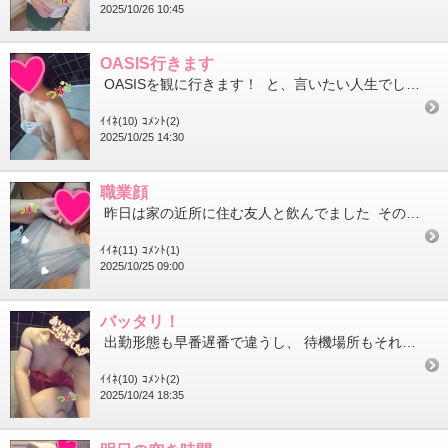
2025/10/26 10:45
OASIS行きます
OASISを観に行きます！ と、言いたい人生でした。 (チケットは取れませんでした) ちょこちょこ追加...
ｲｲﾈ(10)
ｺﾒﾝﾄ(2)
2025/10/25 14:30
職業顔
昨日は家の近所に住む友人と飲んでました その子は元々CAをやっていた子で 今はママさんなんですが 最近、子...
ｲｲﾈ(11)
ｺﾒﾝﾄ(1)
2025/10/25 09:00
バッタリ！
出勤形態も早番遅番で違うし、 待機場所もそれぞれ違うから(スイカには各フロアに待機室があるのです) 1年を通...
ｲｲﾈ(10)
ｺﾒﾝﾄ(2)
2025/10/24 18:35