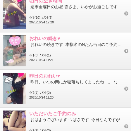
明日の空き時間
週末金曜日のお昼 皆さま、いかがお過ごしですか？ お昼のつばさです 早いもので明日は10月最後の土曜日で...
ｲｲﾈ(10)
ｺﾒﾝﾄ(3)
2025/10/24 12:20
おれいの続き♥
おれいの続きです 本指名のNたん当日のご予約ありがとうございましたなんとなく会えるような気がしてたよ〜つば...
ｲｲﾈ(8)
ｺﾒﾝﾄ(1)
2025/10/24 11:21
昨日のおれい♥
昨日、いつの間にか寝落ちしてましたね…。 なので、このタイミングで昨日のおれいをば。 昨日お会い出来たお兄...
ｲｲﾈ(7)
ｺﾒﾝﾄ(2)
2025/10/24 11:20
いただいたご予約のみ
おはようございます つばさです 今日なんですが 前日の時点でいただいてるご予約分のみの対応とさせていただき...
ｲｲﾈ(9)
ｺﾒﾝﾄ(3)