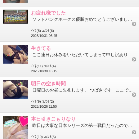
お疲れ様でした
ソフトバンクホークス優勝おめでとうございました！ 推し球団、日本一ならず いや…レベルが全然違いました。 ...
ｲｲﾈ(8)
ｺﾒﾝﾄ(6)
2025/10/31 06:45
生きてる
ここ連日お休みをいただいてしまって申し訳ありません。 ご心配のメッセージもいくつかいただいてまして…本当にあ...
ｲｲﾈ(11)
ｺﾒﾝﾄ(4)
2025/10/30 16:15
明日の空き時間
日曜日のお昼に失礼します。 つばさです ここで唐突に明日の空き時間でもお知らせさせてください。 明...
ｲｲﾈ(9)
ｺﾒﾝﾄ(2)
2025/10/26 11:50
本日引きこもりなり
昨日は大事な日本シリーズの第一戦目だったのですが、 昨日の夜のわたしは新宿の夜に身を置いていました。 オース...
ｲｲﾈ(10)
ｺﾒﾝﾄ(5)