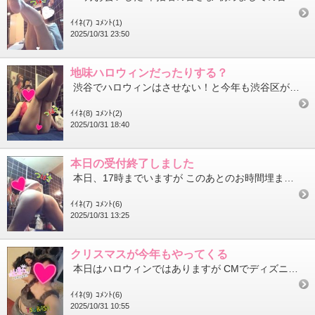
ｲｲﾈ(7)
ｺﾒﾝﾄ(1)
2025/10/31 23:50
地味ハロウィンだったりする？
渋谷でハロウィンはさせない！と今年も渋谷区が本気を出していますね。 その結果、渋谷以外の他エリアにハロウィ...
ｲｲﾈ(8)
ｺﾒﾝﾄ(2)
2025/10/31 18:40
本日の受付終了しました
本日、17時までいますが このあとのお時間埋まりましたので 本日の受付は終了いたしました ありがとうござ...
ｲｲﾈ(7)
ｺﾒﾝﾄ(6)
2025/10/31 13:25
クリスマスが今年もやってくる
本日はハロウィンではありますが CMでディズニーのクリスマスのイベント？(ディズニー詳しくないのでこんな言い...
ｲｲﾈ(9)
ｺﾒﾝﾄ(6)
2025/10/31 10:55