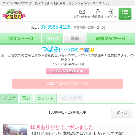
2025年10月のブログ一覧 - つばさ - 池袋 風俗・ファッションヘルス「スイカ」
お問い合わせ
会員登録
ログイン
メニュー
03-3985-4126
TEL：
営業時間 8:00～24:00
つばさ
[ツバサ]
(34)
お口と舌技でのご奉仕責め＆密着ぬるいちゃのマ〇トプレイの快感を！理想的スタイルの
彼女と！
T153 B85(D)/W59/H84
お気に入り登録
(128)
2025年10月のブログ一覧
ブログ
写真
コメント
ブログ動画
次へ >
100件中1～15件表示中
10月ありがとうございました
10月お会いした 本指名の皆さま 初めましての皆さま 今月もありがとうございました 10月はスイカが店舗...