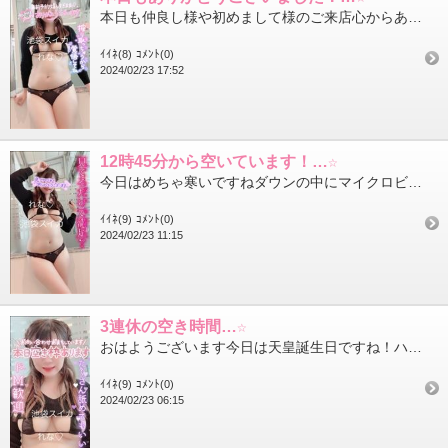
本日も仲良し様や初めまして様のご来店心からありがとうございます今日は1日もの凄く寒かったのに会いに来てくれた皆...
ｲｲﾈ(8)
ｺﾒﾝﾄ(0)
2024/02/23 17:52
12時45分から空いています！…☆
今日はめちゃ寒いですねダウンの中にマイクロビキニという変態チックな装いで過ごしています…（笑）今日はこの後12...
ｲｲﾈ(9)
ｺﾒﾝﾄ(0)
2024/02/23 11:15
3連休の空き時間…☆
おはようございます今日は天皇誕生日ですね！ハッピーバースデイ～3連休の空き時間～23日(金)12時45分～17...
ｲｲﾈ(9)
ｺﾒﾝﾄ(0)
2024/02/23 06:15