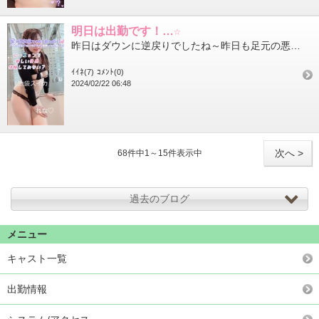
明日は出勤です！…☆
昨日はダウンに逆戻りでしたね～昨日も足元の悪い中、仲良し様や初めまして様のご来店本当にありがとうございます皆様...
ｲｲﾈ(7)
ｺﾒﾝﾄ(0)
2024/02/22 06:48
次へ >
68件中1～15件表示中
過去のブログ
メニュー
キャスト一覧
出勤情報