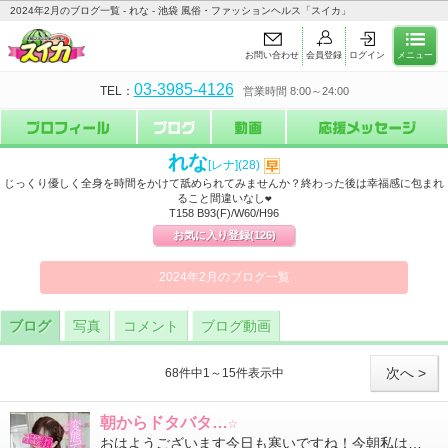
2024年2月のブログ一覧 - れな - 池袋 風俗・ファッションヘルス「スイカ」
お問い合わせ
会員登録
ログイン
メニュー
03-3985-4126
TEL：
営業時間 8:00～24:00
れな
[レナ]
(28)
じっくり優しく全身を時間をかけて舐められてみませんか？終わった後は幸福感に包まれ
ること間違いなし❤️
T158 B93(F)/W60/H96
お気に入り登録
(126)
2024年2月のブログ一覧
ブログ
写真
コメント
ブログ動画
次へ >
68件中1～15件表示中
朝からドタバタ…☆
おはようございます今日も寒いですね！今朝私はメガネがないない！と焦っていました（笑）目がめちゃくちゃ悪いのでメ...