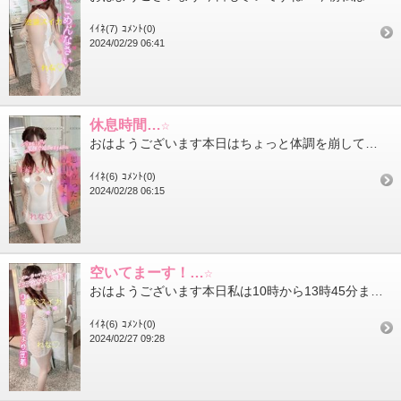
ｲｲﾈ(7)
ｺﾒﾝﾄ(0)
2024/02/29 06:41
休息時間…☆
おはようございます本日はちょっと体調を崩してしまいお休みを頂きました申し訳ございません昨日も仲良し様や初めてお...
ｲｲﾈ(6)
ｺﾒﾝﾄ(0)
2024/02/28 06:15
空いてまーす！…☆
おはようございます本日私は10時から13時45分までと15時から45分コースまで空いています！ご来店楽しみにお...
ｲｲﾈ(6)
ｺﾒﾝﾄ(0)
2024/02/27 09:28