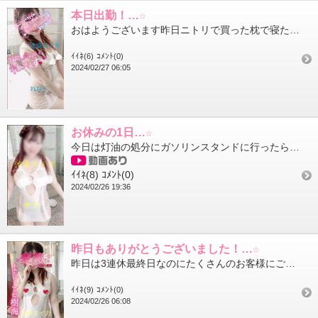
本日出勤！…☆
おはようございます昨日ニトリで買った枕で寝たらめちゃめちゃ首の調子が良いです本当買って良かった（笑）首で悩んで...
ｲｲﾈ(6)
ｺﾒﾝﾄ(0)
2024/02/27 06:05
お休みの1日…☆
今日は灯油の処分にガソリンスタンドに行ったら処分って言うのを忘れて灯油を満タンに入れてもらってしまい謎に2,0...
ｲｲﾈ(8)
ｺﾒﾝﾄ(0)
2024/02/26 19:36
昨日もありがとうございました！…☆
昨日は3連休最終日なのにたくさんのお客様にご来店頂きまして本当にありがとうございましたここ最近、1～2年ぶりの...
ｲｲﾈ(9)
ｺﾒﾝﾄ(0)
2024/02/26 06:08