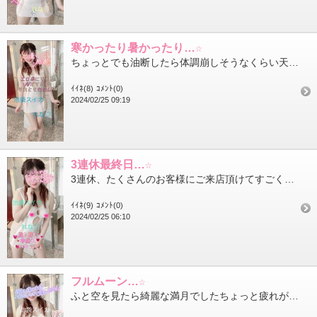
寒かったり暑かったり…☆
ちょっとでも油断したら体調崩しそうなくらい天候がコロコロ変わりますね皆様も体調崩さないようにお気をつけてくださ...
ｲｲﾈ(8)
ｺﾒﾝﾄ(0)
2024/02/25 09:19
3連休最終日…☆
3連休、たくさんのお客様にご来店頂けてすごく嬉しかったです！本当にありがとうございます今日は最終日なのでお家で...
ｲｲﾈ(9)
ｺﾒﾝﾄ(0)
2024/02/25 06:10
フルムーン…☆
ふと空を見たら綺麗な満月でしたちょっと疲れが取れました今日も仲良し様初めてお会いした方も沢山のご来店ありがとう...