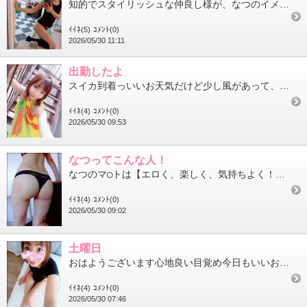
知的でスタイリッシュな仲良し様が、なつのイメージを表現してくれた言葉【コケティッシュ】まさに、「こんな女性で在...
ｲｲﾈ(5)
ｺﾒﾝﾄ(0)
2026/05/30 11:11
出勤したよ
スイカ到着っいいお天気だけど少し風があって、日陰は涼しくて汗かかずにお店までたどり着けました 今日もご予約ありが...
ｲｲﾈ(4)
ｺﾒﾝﾄ(0)
2026/05/30 09:53
なつってこんな人！
なつのマ◯トは【エロく、楽しく、気持ちよく！】「めちゃくちゃ楽しかったぁーーー」そう思って、帰ってもらうことが...
ｲｲﾈ(4)
ｺﾒﾝﾄ(0)
2026/05/30 09:02
土曜日
おはようございます心地良い目覚め今日もいいお天気になりそうだね今日も元気にスイカに向かいます楽しいことしたいひ...
ｲｲﾈ(4)
ｺﾒﾝﾄ(0)
2026/05/30 07:46