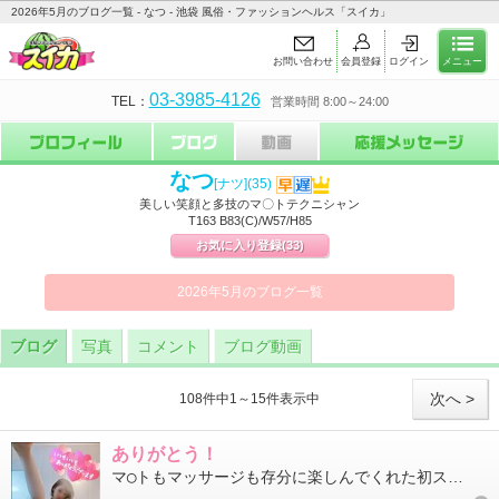
2026年5月のブログ一覧 - なつ - 池袋 風俗・ファッションヘルス「スイカ」
お問い合わせ
会員登録
ログイン
メニュー
03-3985-4126
TEL：
営業時間 8:00～24:00
なつ
[ナツ]
(35)
美しい笑顔と多技のマ〇トテクニシャン
T163 B83(C)/W57/H85
お気に入り登録
(33)
2026年5月のブログ一覧
ブログ
写真
コメント
ブログ動画
次へ >
108件中1～15件表示中
ありがとう！
マ◯トもマッサージも存分に楽しんでくれた初スイカの初めまして様3ヶ月糖質完全抜きは凄すぎるよ次お会いするのが益...