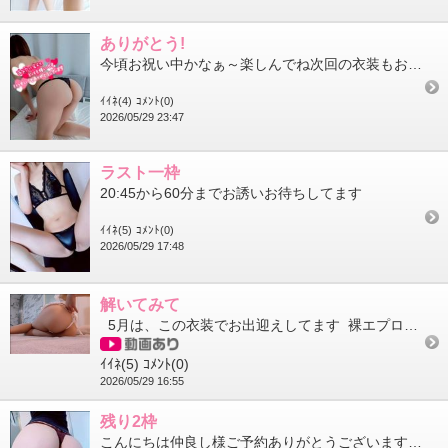
ありがとう!
今頃お祝い中かなぁ～楽しんでね次回の衣装もお楽しみにっ仲良し様お久しぶりにお会いできて嬉しいな知ってたけどやっ...
ｲｲﾈ(4)
ｺﾒﾝﾄ(0)
2026/05/29 23:47
ラスト一枠
20:45から60分までお誘いお待ちしてます
ｲｲﾈ(5)
ｺﾒﾝﾄ(0)
2026/05/29 17:48
解いてみて
5月は、この衣装でお出迎えしてます 裸エプロンだよっ
ｲｲﾈ(5)
ｺﾒﾝﾄ(0)
2026/05/29 16:55
残り2枠
こんにちは仲良し様ご予約ありがとうございます本日のご案内枠は16:45～60分20:45～60分残り2枠となり...