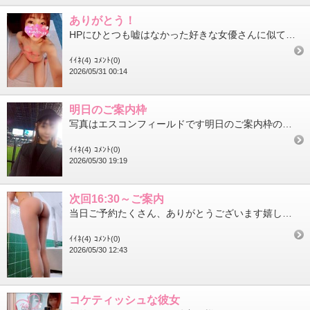
ありがとう！
HPにひとつも嘘はなかった好きな女優さんに似てる！と喜んでくれた初めまして様2回、余裕だったね笑顔がとっても可...
ｲｲﾈ(4)
ｺﾒﾝﾄ(0)
2026/05/31 00:14
明日のご案内枠
写真はエスコンフィールドです明日のご案内枠のお知らせ10:00～15:4517:30～20:00 いまのところ、...
ｲｲﾈ(4)
ｺﾒﾝﾄ(0)
2026/05/30 19:19
次回16:30～ご案内
当日ご予約たくさん、ありがとうございます嬉しいっこのあとのご案内枠は16:30～20:00ですぬるぬるとろとろ...
ｲｲﾈ(4)
ｺﾒﾝﾄ(0)
2026/05/30 12:43
コケティッシュな彼女