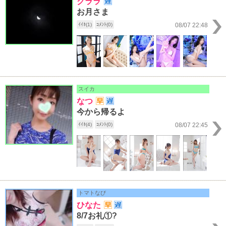
クララ
お月さま
ｲｲﾈ(1)
ｺﾒﾝﾄ(0)
08/07 22:48
スイカ
なつ
今から帰るよ
ｲｲﾈ(4)
ｺﾒﾝﾄ(0)
08/07 22:45
トマトなび
ひなた
8/7お礼①?