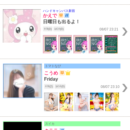
ハンドキャンパス新宿
かえで
日曜日も出るよ！
ｲｲﾈ(0)
ｺﾒﾝﾄ(0)
08/07 23:21
トマトなび
こうめ
Friday
ｲｲﾈ(2)
ｺﾒﾝﾄ(0)
08/07 23:10
スイカ