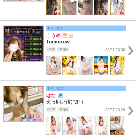
トマトなび
こうめ
Tomorrow
ｲｲﾈ(2)
ｺﾒﾝﾄ(0)
08/07 23:30
トマトなび
はな
えっ⁉️もう⁉️( °Д° )
ｲｲﾈ(4)
ｺﾒﾝﾄ(0)
08/07 23:29