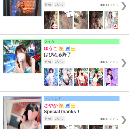
ｲｲﾈ(4)
ｺﾒﾝﾄ(0)
08/08 00:09
スイカ
ゆうこ
はぴぬる終了
ｲｲﾈ(1)
ｺﾒﾝﾄ(0)
08/07 23:59
トマトなび
さやか
Special thanks！
ｲｲﾈ(4)
ｺﾒﾝﾄ(0)
08/07 23:52