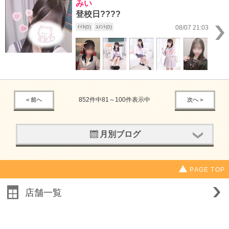
みい
登校日????
ｲｲﾈ(0)
ｺﾒﾝﾄ(0)
08/07 21:03
852件中81～100件表示中
< 前へ
次へ >
月別ブログ
PAGE TOP
店舗一覧
求人情報