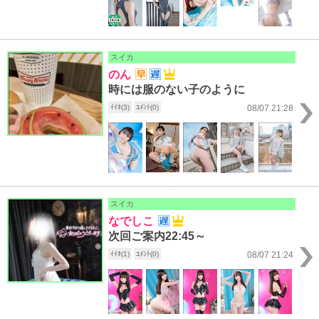
スイカ
のん
時には服のない子のように
ｲｲﾈ(3)
ｺﾒﾝﾄ(0)
08/07 21:28
スイカ
なでしこ
次回ご案内22:45～
ｲｲﾈ(1)
ｺﾒﾝﾄ(0)
08/07 21:24