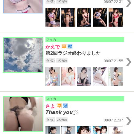
ｲｲﾈ(1)
ｺﾒﾝﾄ(0)
08/07 22:31
スイカ
かえで
第2回ラジオ終わりました
ｲｲﾈ(2)
ｺﾒﾝﾄ(0)
08/07 21:55
スイカ
さよ
𝙏𝙝𝙖𝙣𝙠 𝙮𝙤𝙪¨̮♡
ｲｲﾈ(1)
ｺﾒﾝﾄ(0)
08/07 21:37