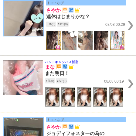
トマトなび
さやか
連休はじまりかな？
ｲｲﾈ(5)
ｺﾒﾝﾄ(0)
08/08 00:29
ハンドキャンパス新宿
まな
また明日！
ｲｲﾈ(0)
ｺﾒﾝﾄ(0)
08/08 00:19
トマトなび
さやか
ジョディフォスターの為の