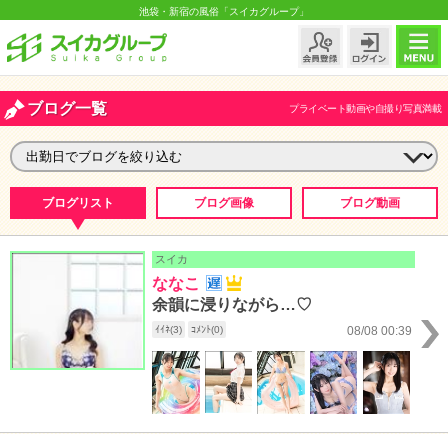
池袋・新宿の風俗「スイカグループ」
ブログ一覧
プライベート動画や自撮り写真満載
ブログリスト
ブログ画像
ブログ動画
スイカ
ななこ
余韻に浸りながら…♡
ｲｲﾈ(3)
ｺﾒﾝﾄ(0)
08/08 00:39