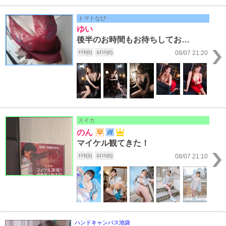
トマトなび
ゆい
後半のお時間もお待ちしております(´ω`)
ｲｲﾈ(0)
ｺﾒﾝﾄ(0)
08/07 21:20
スイカ
のん
マイケル観てきた！
ｲｲﾈ(3)
ｺﾒﾝﾄ(0)
08/07 21:10
ハンドキャンパス池袋