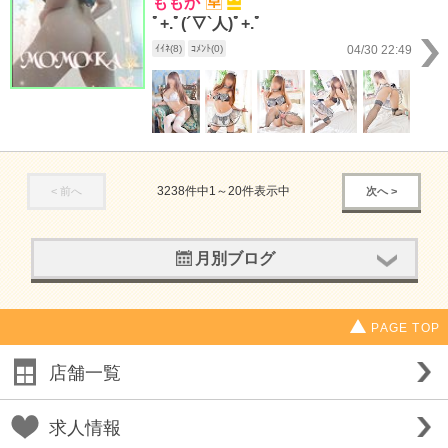
ももか
ﾟ+.ﾟ(´▽`人)ﾟ+.ﾟ
ｲｲﾈ(8)
ｺﾒﾝﾄ(0)
04/30 22:49
3238件中1～20件表示中
< 前へ
次へ >
月別ブログ
PAGE TOP
店舗一覧
求人情報