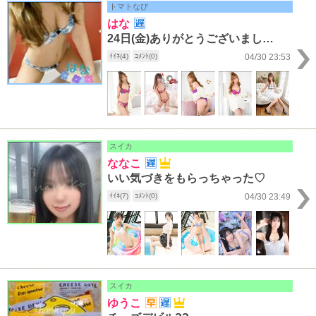
トマトなび
はな
24日(金)ありがとうございました～!!!
ｲｲﾈ(4)
ｺﾒﾝﾄ(0)
04/30 23:53
スイカ
ななこ
いい気づきをもらっちゃった♡
ｲｲﾈ(7)
ｺﾒﾝﾄ(0)
04/30 23:49
スイカ
ゆうこ