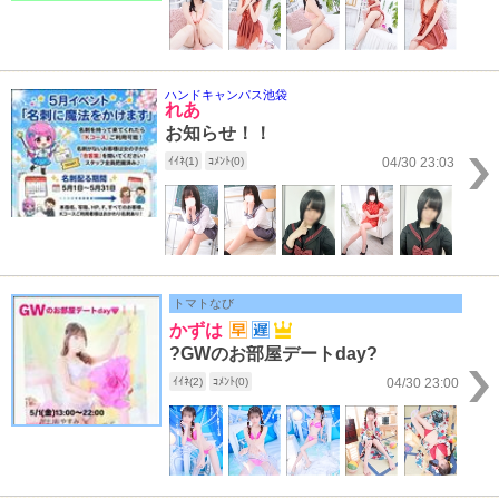
ハンドキャンパス池袋
れあ
お知らせ！！
ｲｲﾈ(1)
ｺﾒﾝﾄ(0)
04/30 23:03
トマトなび
かずは
?GWのお部屋デートday?
ｲｲﾈ(2)
ｺﾒﾝﾄ(0)
04/30 23:00