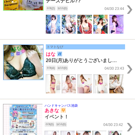
チーズデビル??
ｲｲﾈ(2)
ｺﾒﾝﾄ(0)
04/30 23:44
トマトなび
はな
20日(月)ありがとうございました～!!!
ｲｲﾈ(4)
ｺﾒﾝﾄ(0)
04/30 23:43
ハンドキャンパス池袋
あきな
イベント！
ｲｲﾈ(0)
ｺﾒﾝﾄ(0)
04/30 23:42