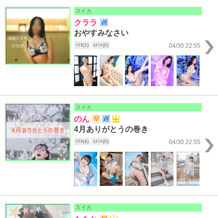
スイカ
クララ
おやすみなさい
ｲｲﾈ(2)
ｺﾒﾝﾄ(0)
04/30 22:55
スイカ
のん
4月ありがとうの巻き
ｲｲﾈ(4)
ｺﾒﾝﾄ(0)
04/30 22:55
スイカ