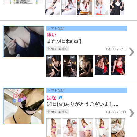
トマトなび
ゆい
また明日ね(´ω`)
ｲｲﾈ(0)
ｺﾒﾝﾄ(0)
04/30 23:41
トマトなび
はな
14日(火)ありがとうございました～!!!
ｲｲﾈ(5)
ｺﾒﾝﾄ(0)
04/30 23:33