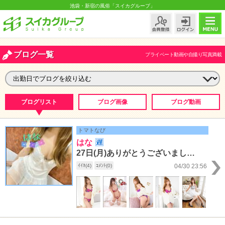
池袋・新宿の風俗「スイカグループ」
ブログ一覧
プライベート動画や自撮り写真満載
ブログリスト
ブログ画像
ブログ動画
トマトなび
はな
27日(月)ありがとうございました～!!!
ｲｲﾈ(4)
ｺﾒﾝﾄ(0)
04/30 23:56