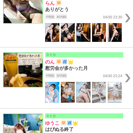
らん
ありがとう
ｲｲﾈ(3)
ｺﾒﾝﾄ(0)
04/30 23:30
スイカ
のん
慰労会が多かった月
ｲｲﾈ(5)
ｺﾒﾝﾄ(0)
04/30 23:24
スイカ
ゆうこ
はぴぬる終了