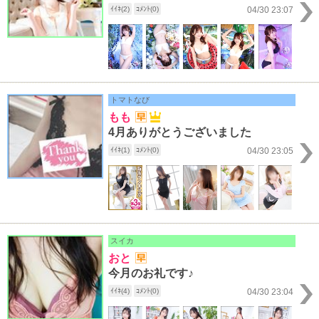
ｲｲﾈ(2)
ｺﾒﾝﾄ(0)
04/30 23:07
トマトなび
もも
4月ありがとうございました
ｲｲﾈ(1)
ｺﾒﾝﾄ(0)
04/30 23:05
スイカ
おと
今月のお礼です♪
ｲｲﾈ(4)
ｺﾒﾝﾄ(0)
04/30 23:04