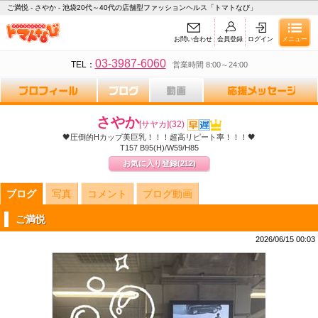
ご満悦 - さやか - 池袋20代～40代の店舗型ファッションヘルス「トマトなび」
お問い合わせ
会員登録
ログイン
メニュー
03-3987-6060
TEL：
営業時間 8:00～24:00
さやか
[サヤカ]
(32)
🖤圧倒的Hカップ美巨乳！！！超高リピート率！！！🖤
T157 B95(H)/W59/H85
お気に入り登録
(212)
ブログ
写真
コメント
ブログ動画
ご満悦
2026/06/15 00:03