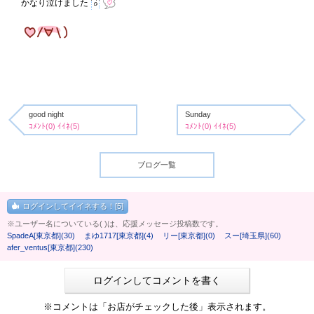
かなり泣けました
good night
Sunday
ｺﾒﾝﾄ(0) ｲｲﾈ(5)
ｺﾒﾝﾄ(0) ｲｲﾈ(5)
ブログ一覧
ログインしてイイネする！[5]
※ユーザー名についている( )は、応援メッセージ投稿数です。
SpadeA[東京都](30)
まゆ1717[東京都](4)
リー[東京都](0)
スー[埼玉県](60)
afer_ventus[東京都](230)
ログインしてコメントを書く
※コメントは「お店がチェックした後」表示されます。