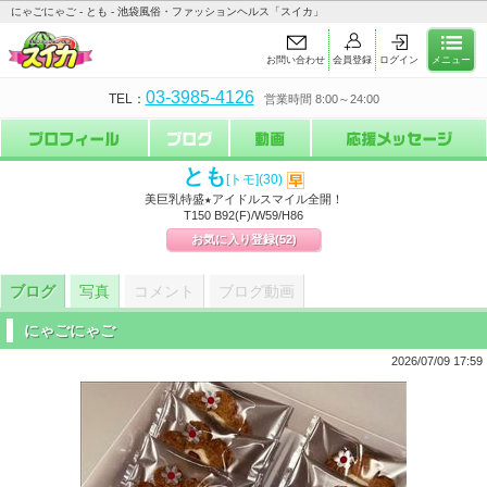
にゃごにゃご - とも - 池袋風俗・ファッションヘルス「スイカ」
お問い合わせ
会員登録
ログイン
メニュー
03-3985-4126
TEL：
営業時間 8:00～24:00
とも
[トモ]
(30)
美巨乳特盛★アイドルスマイル全開！
T150 B92(F)/W59/H86
お気に入り登録
(52)
ブログ
写真
コメント
ブログ動画
にゃごにゃご
2026/07/09 17:59