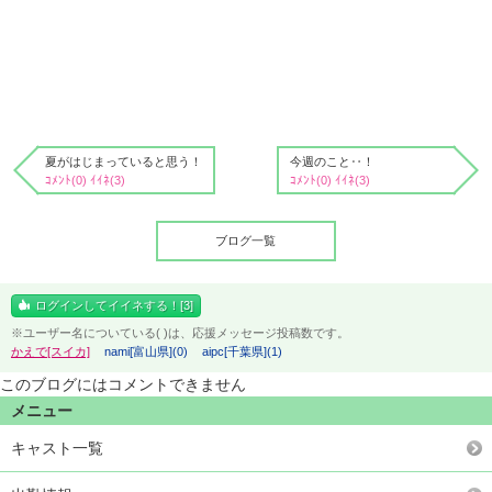
夏がはじまっていると思う！
今週のこと‥！
ｺﾒﾝﾄ(0) ｲｲﾈ(3)
ｺﾒﾝﾄ(0) ｲｲﾈ(3)
ブログ一覧
ログインしてイイネする！[3]
※ユーザー名についている( )は、応援メッセージ投稿数です。
かえで[スイカ]
nami[富山県](0)
aipc[千葉県](1)
このブログにはコメントできません
メニュー
キャスト一覧