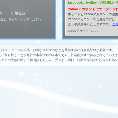
facebook、twitterへの
Yahooアカウントでのログインに関
方
｜
新規登録
本サイトとYahooアカウントの
Yahooアカウントでご登録の方
アウト
」をクリックしてください。
よう手続きをいたしますので、
こ
googleアカウントについて
応援メッセージの投稿、お得なメルマガなどを受信するには会員登録が必要です。
切に取り扱うことが弊社の事業活動の基本であり、社会的責務であると考えていま
ルマガの受信に関して拒否はもちろん、受信する曜日、時間帯等細かい設定が可能