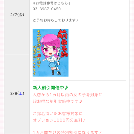
⇓お電話番号はこちら⇓
03-3987-0450
2/7(
金
)
ご予約お待ちしております！
新人割引開催中♪
2/8(
土
)
入店から1ヵ月以内の女の子を対象に
超お得な割引実施中です♪
ご指名頂いたお客様対象に
オプション1000円分無料！
1ヵ月間だけの特別割引になります！