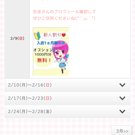
生徒さんのプロフィール確認して
ぜひご活用くださいね(*´ω｀*)
2/9(
日
)
2/10(
月
)～2/16(
日
)
2/17(
月
)～2/23(
日
)
2/24(
月
)～2/28(
金
)
3月>>