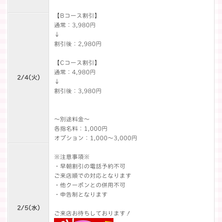
【Bコース割引】
通常：3,980円
↓
割引後：2,980円
【Cコース割引】
通常：4,980円
2/4(
火
)
↓
割引後：3,980円
～別途料金～
各指名料：1,000円
オプション：1,000～3,000円
※注意事項※
・早朝割引の電話予約不可
ご来店順での対応となります
・他クーポンとの併用不可
・申告制となります
2/5(
水
)
ご来店お待ちしております！