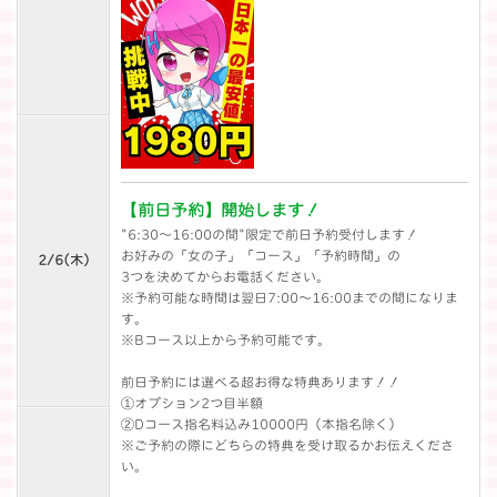
【前日予約】開始します！
"6:30～16:00の間"限定で前日予約受付します！
お好みの「女の子」「コース」「予約時間」の
2/6(
木
)
3つを決めてからお電話ください。
※予約可能な時間は翌日7:00～16:00までの間になりま
す。
※Bコース以上から予約可能です。
前日予約には選べる超お得な特典あります！！
①オプション2つ目半額
②Dコース指名料込み10000円（本指名除く）
※ご予約の際にどちらの特典を受け取るかお伝えくださ
い。